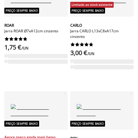
Limitado ao stock existente
PREÇO SEMPRE BAIXO
PREÇO SEMPRE BAIXO
ROAR
CARLO
Jarra ROAR Ø7xA12cm cinzento
Jarra CARLO L13xC8xA17cm
cinzento




















1,75 €
/UN
3,00 €
/UN
PREÇO SEMPRE BAIXO
PREÇO SEMPRE BAIXO
Agora preço ainda mais baixo