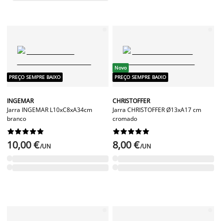
Novo
PREÇO SEMPRE BAIXO
PREÇO SEMPRE BAIXO
INGEMAR
CHRISTOFFER
Jarra INGEMAR L10xC8xA34cm
Jarra CHRISTOFFER Ø13xA17 cm
branco
cromado




















10,00 €
8,00 €
/UN
/UN