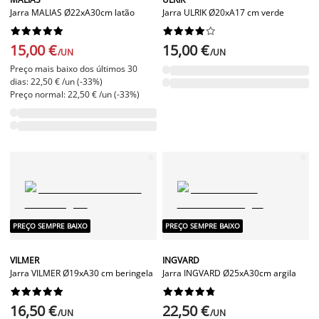
Jarra MALIAS Ø22xA30cm latão
Jarra ULRIK Ø20xA17 cm verde




















15,00 €
15,00 €
/UN
/UN
Preço mais baixo dos últimos 30
dias: 22,50 € /un (-33%)
Preço normal: 22,50 € /un (-33%)
PREÇO SEMPRE BAIXO
PREÇO SEMPRE BAIXO
VILMER
INGVARD
Jarra VILMER Ø19xA30 cm beringela
Jarra INGVARD Ø25xA30cm argila




















16,50 €
22,50 €
/UN
/UN