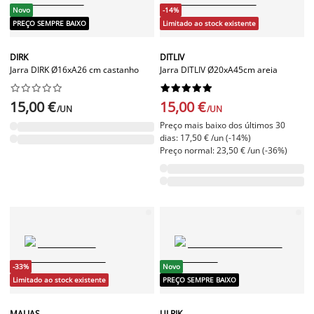
Novo
-14%
PREÇO SEMPRE BAIXO
Limitado ao stock existente
DIRK
DITLIV
Jarra DIRK Ø16xA26 cm castanho
Jarra DITLIV Ø20xA45cm areia




















15,00 €
15,00 €
/UN
/UN
Preço mais baixo dos últimos 30
dias: 17,50 € /un (-14%)
Preço normal: 23,50 € /un (-36%)
-33%
Novo
Limitado ao stock existente
PREÇO SEMPRE BAIXO
MALIAS
ULRIK