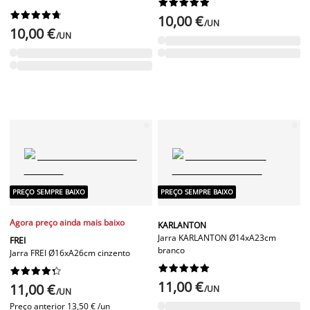




















10,00 €
/UN
10,00 €
/UN
PREÇO SEMPRE BAIXO
PREÇO SEMPRE BAIXO
Agora preço ainda mais baixo
KARLANTON
Jarra KARLANTON Ø14xA23cm
FREI
branco
Jarra FREI Ø16xA26cm cinzento




















11,00 €
11,00 €
/UN
/UN
Preço anterior
13,50 € /un