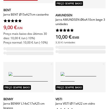
PREÇO SEMPRE BAIXO
BENT
Jarra BENT Ø15xA27cm castanho
AMUNDSEN
Jarra AMUNDSEN Ø6xA10cm bege 3










unidades
9,00 €
/UN










Preço mais baixo dos últimos 30
10,00 €
/EMB
dias: 10,00 € /un (-10%)
Preço normal: 10,00 € /un (-10%)
3,33 € /unidades
PREÇO SEMPRE BAIXO
PREÇO SEMPRE BAIXO
BENNY
VISTI
Jarra BENNY L14xC17xA25 cm
Jarra VISTI Ø11xA22 cm vidro
branco