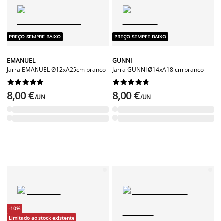
PREÇO SEMPRE BAIXO
PREÇO SEMPRE BAIXO
EMANUEL
GUNNI
Jarra EMANUEL Ø12xA25cm branco
Jarra GUNNI Ø14xA18 cm branco




















8,00 €
8,00 €
/UN
/UN
-10%
Limitado ao stock existente