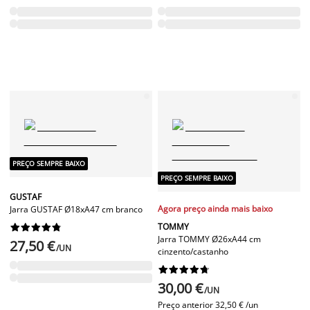
PREÇO SEMPRE BAIXO
PREÇO SEMPRE BAIXO
GUSTAF
Agora preço ainda mais baixo
Jarra GUSTAF Ø18xA47 cm branco
TOMMY










Jarra TOMMY Ø26xA44 cm
27,50 €
/UN
cinzento/castanho










30,00 €
/UN
Preço anterior
32,50 € /un