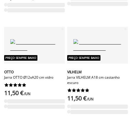
PREÇO SEMPRE BAIXO
PREÇO SEMPRE BAIXO
OTTO
VILHELM
Jarra OTTO Ø12xA20 cm vidro
Jarra VILHELM A18 cm castanho
escuro




















11,50 €
/UN
11,50 €
/UN