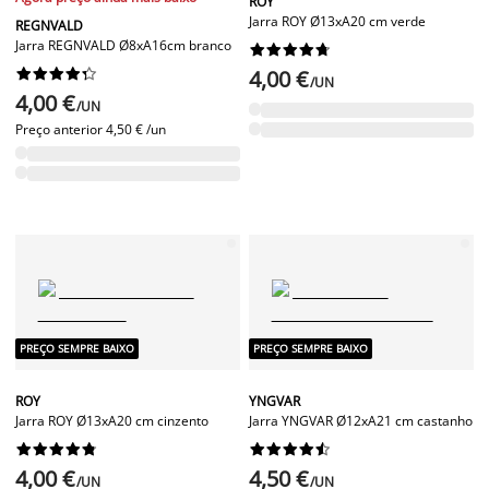
ROY
Jarra ROY Ø13xA20 cm verde
REGNVALD
Jarra REGNVALD Ø8xA16cm branco




















4,00 €
/UN
4,00 €
/UN
Preço anterior
4,50 € /un
PREÇO SEMPRE BAIXO
PREÇO SEMPRE BAIXO
ROY
YNGVAR
Jarra ROY Ø13xA20 cm cinzento
Jarra YNGVAR Ø12xA21 cm castanho




















4,00 €
4,50 €
/UN
/UN