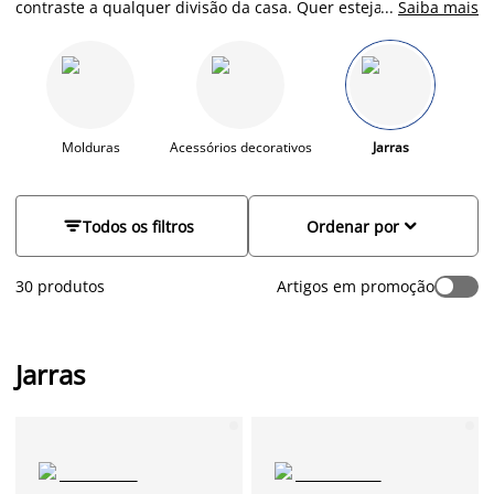
contraste a qualquer divisão da casa. Quer esteja à procura
...
Saiba mais
de um centro de mesa, ou de pequenas jarras para peitoris
de janelas e prateleiras, encontrará uma bela seleção na JYSK.
Pode encher as suas jarras com flores frescas, ou optar por
plantas e flores artificiais duradouras. Pode também deixar a
jarra vazia e utilizá-la como acessório decorativo. Descubra
jarras de vidro colorido, com detalhes texturados em cinzento,
Molduras
Acessórios decorativos
Jarras
verde e castanho; vasos de grés com formas e desenhos retro
e muito mais!


Todos os filtros
Ordenar por
30 produtos
Artigos em promoção
Jarras