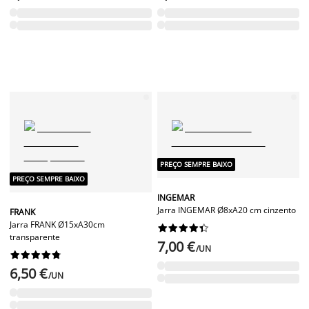
PREÇO SEMPRE BAIXO
PREÇO SEMPRE BAIXO
INGEMAR
Jarra INGEMAR Ø8xA20 cm cinzento
FRANK
Jarra FRANK Ø15xA30cm










transparente
7,00 €
/UN










6,50 €
/UN