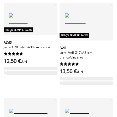
PREÇO SEMPRE BAIXO
PREÇO SEMPRE BAIXO
ALVIS
Jarra ALVIS Ø20xA30 cm branco
IVAR
Jarra IVAR Ø17xA21cm










branco/cinzento
12,50 €
/UN










13,50 €
/UN