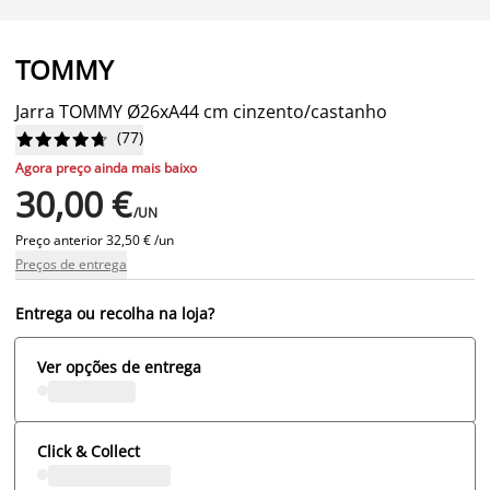
TOMMY
Jarra TOMMY Ø26xA44 cm cinzento/castanho
(
77
)










Agora preço ainda mais baixo
30,00 €
/UN
Preço anterior
32,50 € /un
Preços de entrega
Entrega ou recolha na loja?
Ver opções de entrega
Click & Collect