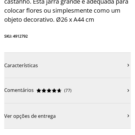
castanho. Esta jarra grande é adequada para
colocar flores ou simplesmente como um
objeto decorativo. Ø26 x A44 cm
SKU: 4912792
Características

Comentários
(
77
)











Ver opções de entrega
