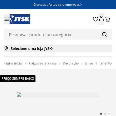
Grandes ofertas para empresas







Selecione uma loja JYSK

Página inicial
Artigos para a casa
Decoração
Jarras
Jarra TOM




PREÇO SEMPRE BAIXO