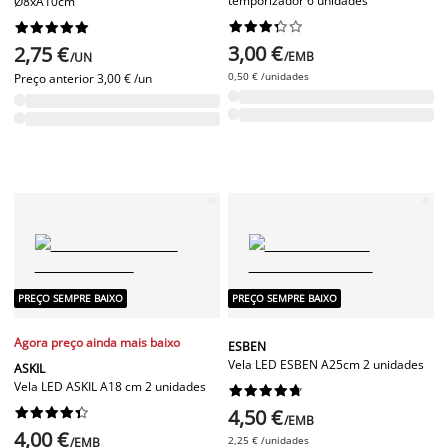
temporizador 6 unidades
Ø8xA10cm




















3,00 €
2,75 €
/EMB
/UN
0,50 € /unidades
Preço anterior
3,00 € /un
PREÇO SEMPRE BAIXO
PREÇO SEMPRE BAIXO
Agora preço ainda mais baixo
ESBEN
Vela LED ESBEN A25cm 2 unidades
ASKIL
Vela LED ASKIL A18 cm 2 unidades




















4,50 €
/EMB
4,00 €
2,25 € /unidades
/EMB