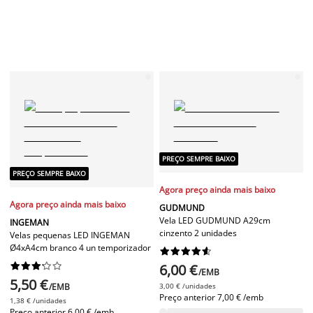
PREÇO SEMPRE BAIXO
PREÇO SEMPRE BAIXO
Agora preço ainda mais baixo
Agora preço ainda mais baixo
GUDMUND
Vela LED GUDMUND A29cm
INGEMAN
cinzento 2 unidades
Velas pequenas LED INGEMAN
Ø4xA4cm branco 4 un temporizador




















6,00 €
/EMB
5,50 €
/EMB
3,00 € /unidades
Preço anterior
7,00 € /emb
1,38 € /unidades
Preço anterior
6,00 € /emb