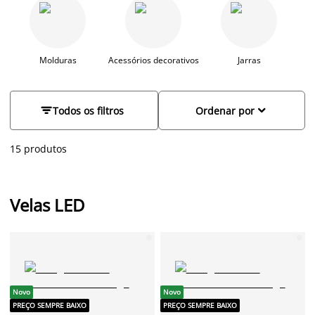
encontrará velas LED duradouras, em vários tamanhos e
designs, para que possa escolher a que melhor se adapta ao
seu estilo. A grande vantagem das velas LED é o facto de não
haver risco de incêndio. Escolha entre velas LED com ou sem
temporizador. As velas LED vêm com várias funções, tais como
Molduras
Acessórios decorativos
Jarras
uma função de temporizador, controlo remoto e bateria
recarregável com um carregador associado.


Todos os filtros
Ordenar por
15 produtos
Velas LED
Novo
Novo
PREÇO SEMPRE BAIXO
PREÇO SEMPRE BAIXO