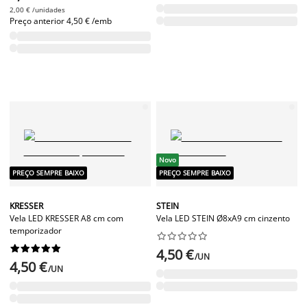
2,00 € /unidades
Preço anterior
4,50 € /emb
Novo
PREÇO SEMPRE BAIXO
PREÇO SEMPRE BAIXO
KRESSER
STEIN
Vela LED KRESSER A8 cm com
Vela LED STEIN Ø8xA9 cm cinzento
temporizador




















4,50 €
/UN
4,50 €
/UN