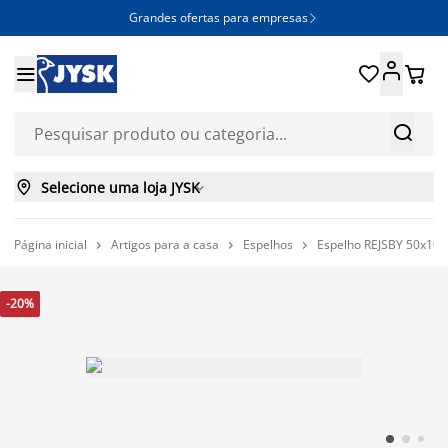
Grandes ofertas para empresas







Selecione uma loja JYSK

Página inicial
Artigos para a casa
Espelhos
Espelho REJSBY 50x100



-20%