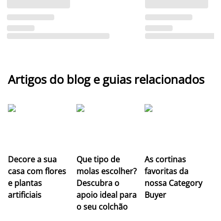
Artigos do blog e guias relacionados
Z
Decore a sua
Que tipo de
As cortinas
co
casa com flores
molas escolher?
favoritas da
c
e plantas
Descubra o
nossa Category
c
artificiais
apoio ideal para
Buyer
es
o seu colchão
c
ap