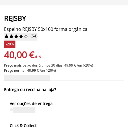
REJSBY
Espelho REJSBY 50x100 forma orgânica
(
54
)










-20%
40,00 €
/UN
Preço mais baixo dos últimos 30 dias: 49,99 € /un (-20%)
Preço normal: 49,99 € /un (-20%)
Entrega ou recolha na loja?
Ver opções de entrega
Click & Collect