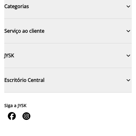

Categorias

Serviço ao cliente

JYSK

Escritório Central
Siga a JYSK

