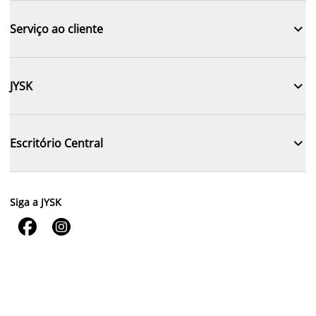

Serviço ao cliente

JYSK

Escritório Central
Siga a JYSK

