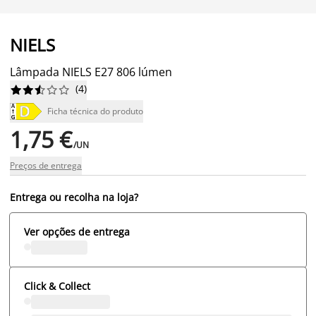
NIELS
Lâmpada NIELS E27 806 lúmen
(
4
)










Ficha técnica do produto
1,75 €
/UN
Preços de entrega
Entrega ou recolha na loja?
Ver opções de entrega
Click & Collect