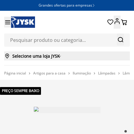
Grandes ofertas para empresas







Selecione uma loja JYSK

Página inicial
Artigos para a casa
Iluminação
Lâmpadas
Lâmpa




PREÇO SEMPRE BAIXO