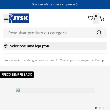
Grandes ofertas para empresas







Selecione uma loja JYSK

Página inicial
Artigos para a casa
Móveis para Crianças
Pufe pera



PREÇO SEMPRE BAIXO