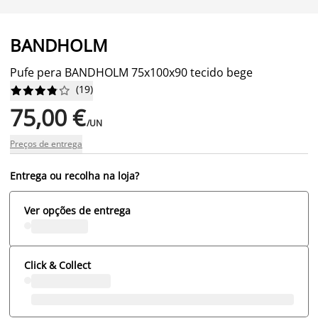
BANDHOLM
Pufe pera BANDHOLM 75x100x90 tecido bege
(
19
)










75,00 €
/UN
Preços de entrega
Entrega ou recolha na loja?
Ver opções de entrega
Click & Collect