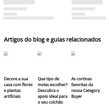
Artigos do blog e guias relacionados
Z
Decore a sua
Que tipo de
As cortinas
co
casa com flores
molas escolher?
favoritas da
c
e plantas
Descubra o
nossa Category
c
artificiais
apoio ideal para
Buyer
es
o seu colchão
c
ap