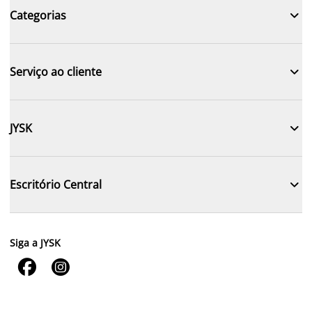

Categorias

Serviço ao cliente

JYSK

Escritório Central
Siga a JYSK

