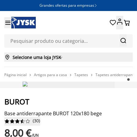
Grandes ofertas para empresas







Selecione uma loja JYSK

Página inicial
Artigos para a casa
Tapetes
Tapetes antiderrapante



PREÇO SEMPRE BAIXO
BUROT
Base antiderrapante BUROT 120x180 bege
(
30
)










8,00 €
/UN