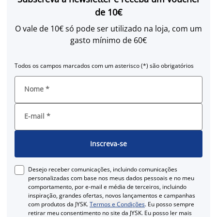
de 10€
O vale de 10€ só pode ser utilizado na loja, com um
gasto mínimo de 60€
Todos os campos marcados com um asterisco (*) são obrigatórios
Nome
*
E-mail
*
Inscreva-se
Desejo receber comunicações, incluindo comunicações
personalizadas com base nos meus dados pessoais e no meu
comportamento, por e-mail e média de terceiros, incluindo
inspiração, grandes ofertas, novos lançamentos e campanhas
com produtos da JYSK.
Termos e Condições
. Eu posso sempre
retirar meu consentimento no site da JYSK. Eu posso ler mais