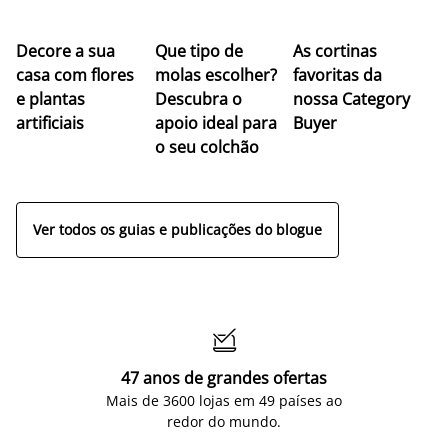
Z
Decore a sua
Que tipo de
As cortinas
co
casa com flores
molas escolher?
favoritas da
c
e plantas
Descubra o
nossa Category
c
artificiais
apoio ideal para
Buyer
es
o seu colchão
c
ap
Ver todos os guias e publicações do blogue

47 anos de grandes ofertas
Mais de 3600 lojas em 49 países ao
redor do mundo.