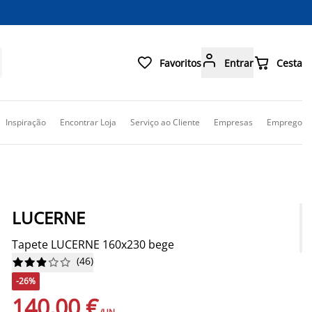



Favoritos
Entrar
Cesta
Inspiração
Encontrar Loja
Serviço ao Cliente
Empresas
Emprego
LUCERNE
Tapete LUCERNE 160x230 bege
(
46
)










-26%
140,00 €