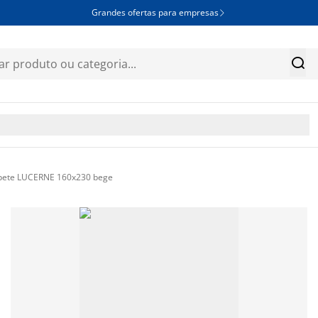
Grandes ofertas para empresas


pete LUCERNE 160x230 bege