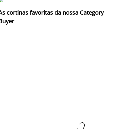
As cortinas favoritas da nossa Category
Z
Buyer
c
