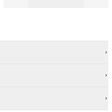


