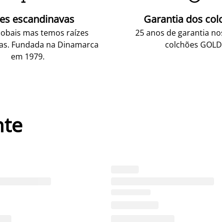
zes escandinavas
Garantia dos col
obais mas temos raízes
25 anos de garantia n
as. Fundada na Dinamarca
colchões GOLD
em 1979.
nte