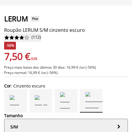
LERUM
Plus
Roupão LERUM S/M cinzento escuro
(
112
)










-56%
7,50 €
/UN
Preço mais baixo dos últimos 30 dias: 16,99 € /un (-56%)
Preço normal: 16,99 € /un (-56%)
Cor
: Cinzento escuro
Tamanho

S/M