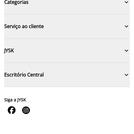

Categorias

Serviço ao cliente

JYSK

Escritório Central
Siga a JYSK

