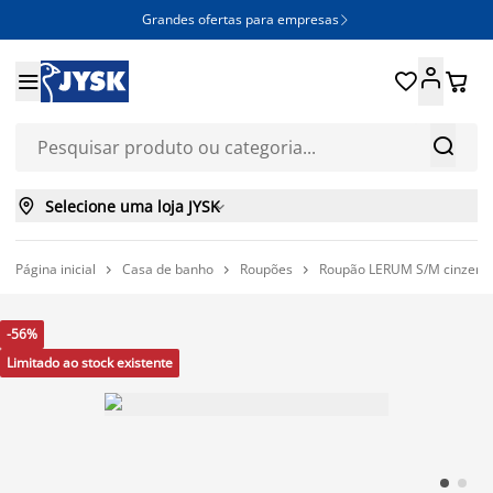
Grandes ofertas para empresas







Selecione uma loja JYSK

Página inicial
Casa de banho
Roupões
Roupão LERUM S/M cinzento



-56%
Limitado ao stock existente