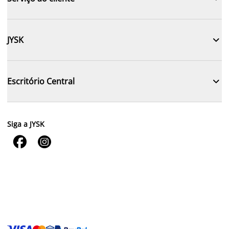

JYSK

Escritório Central
Siga a JYSK

