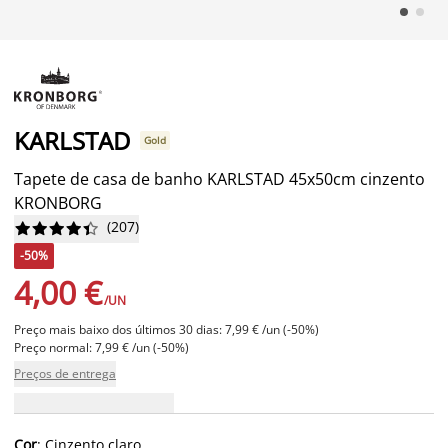
KARLSTAD
Gold
Tapete de casa de banho KARLSTAD 45x50cm cinzento
KRONBORG
(
207
)










-50%
4,00 €
/UN
Preço mais baixo dos últimos 30 dias: 7,99 € /un (-50%)
Preço normal: 7,99 € /un (-50%)
Preços de entrega
Cor
: Cinzento claro