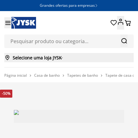
Grandes ofertas para empresas







Selecione uma loja JYSK

Página inicial
Casa de banho
Tapetes de banho
Tapete de casa d



-50%