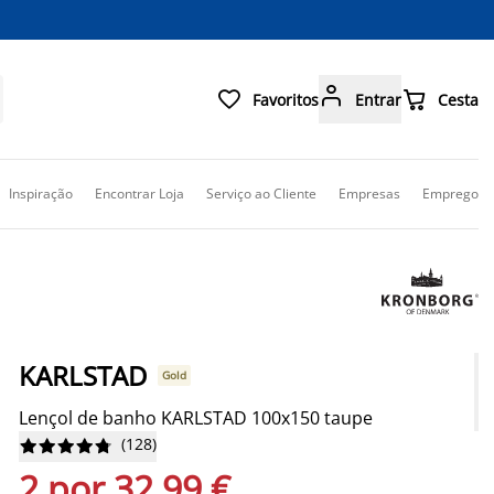



Favoritos
Entrar
Cesta
Inspiração
Encontrar Loja
Serviço ao Cliente
Empresas
Emprego
KARLSTAD
Gold
Lençol de banho KARLSTAD 100x150 taupe
(
128
)










2 por 32,99 €