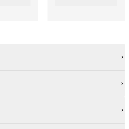


