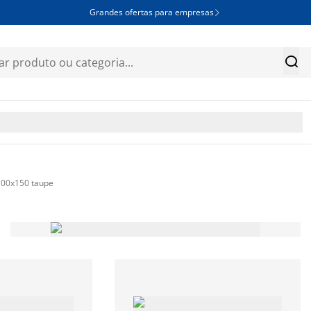
Grandes ofertas para empresas


100x150 taupe