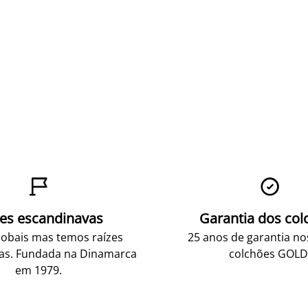


zes escandinavas
Garantia dos col
obais mas temos raízes
25 anos de garantia n
as. Fundada na Dinamarca
colchões GOLD
em 1979.