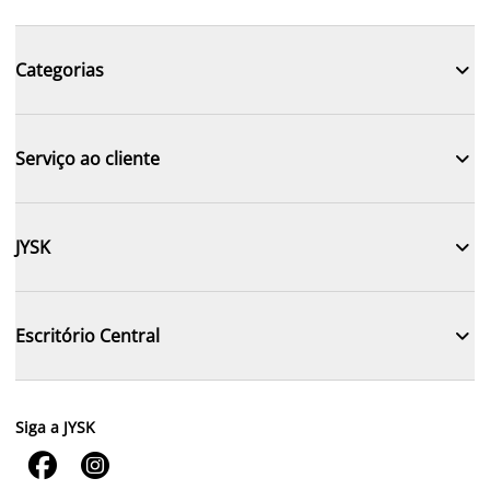

Categorias

Serviço ao cliente

JYSK

Escritório Central
Siga a JYSK

