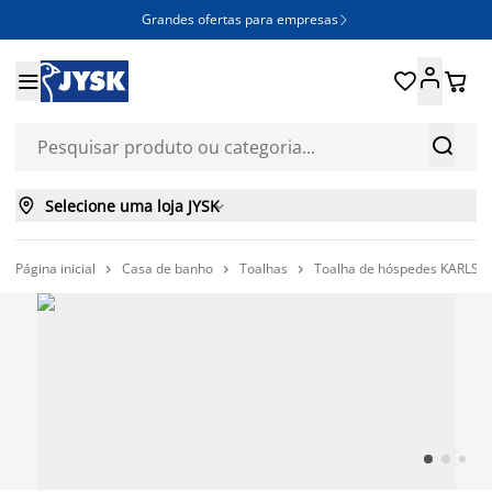
Grandes ofertas para empresas







Selecione uma loja JYSK

Página inicial
Casa de banho
Toalhas
Toalha de hóspedes KARLST


