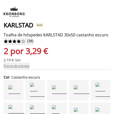
KARLSTAD
Gold
Toalha de hóspedes KARLSTAD 30x50 castanho escuro
(
38
)










2 por 3,29 €
2,19 € /un
Preços de entrega
Cor
: Castanho escuro