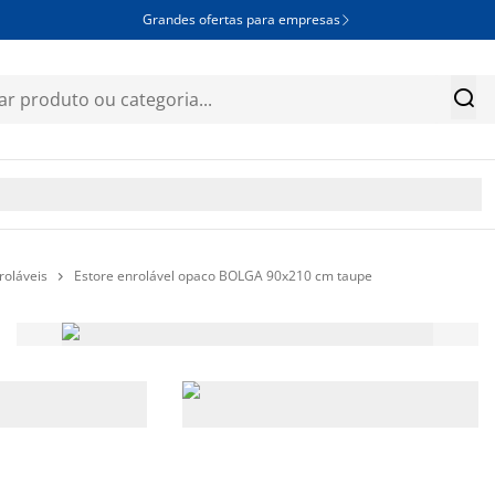
Grandes ofertas para empresas


roláveis
Estore enrolável opaco BOLGA 90x210 cm taupe
