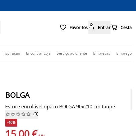



Favoritos
Entrar
Cesta
Inspiração
Encontrar Loja
Serviço ao Cliente
Empresas
Emprego
BOLGA
Estore enrolável opaco BOLGA 90x210 cm taupe
(
0
)










-40%
15,00 €