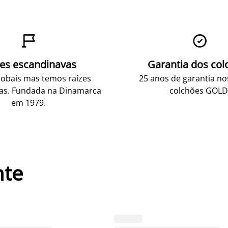


zes escandinavas
Garantia dos col
obais mas temos raízes
25 anos de garantia n
as. Fundada na Dinamarca
colchões GOLD
em 1979.
nte