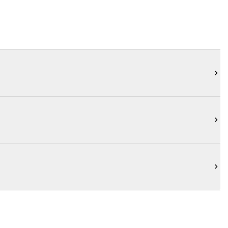


