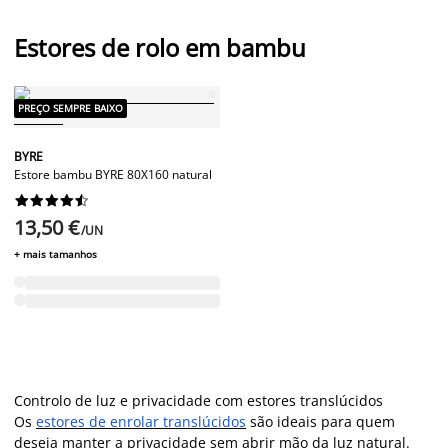
Estores de rolo em bambu
PREÇO SEMPRE BAIXO
BYRE
Estore bambu BYRE 80X160 natural










13,50 €
/UN
+ mais tamanhos
Controlo de luz e privacidade com estores translúcidos
Os
estores de enrolar translúcidos
são ideais para quem
deseja manter a privacidade sem abrir mão da luz natural.