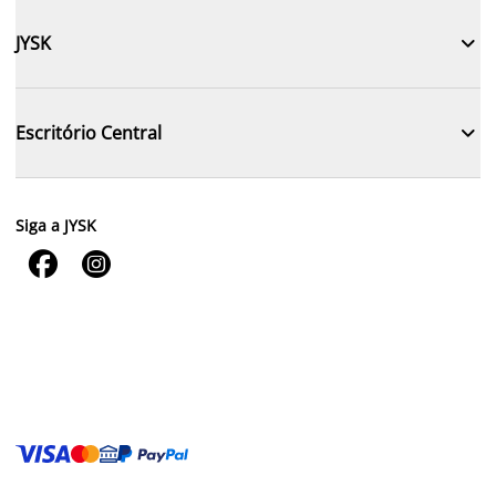

JYSK

Escritório Central
Siga a JYSK

