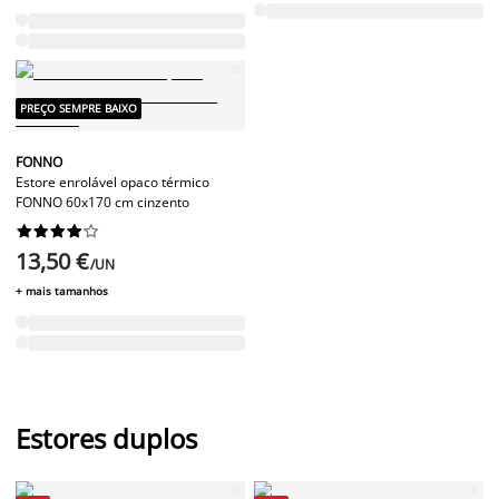
PREÇO SEMPRE BAIXO
FONNO
Estore enrolável opaco térmico
FONNO 60x170 cm cinzento










13,50 €
/UN
+ mais tamanhos
Estores duplos