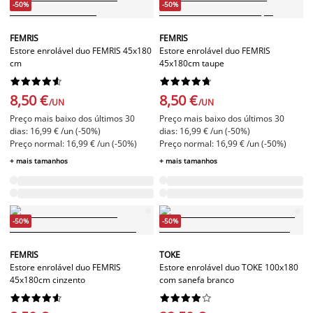
-50%
-50%
FEMRIS
FEMRIS
Estore enrolável duo FEMRIS 45x180
Estore enrolável duo FEMRIS
cm
45x180cm taupe




















8,50 €
8,50 €
/UN
/UN
Preço mais baixo dos últimos 30
Preço mais baixo dos últimos 30
dias: 16,99 € /un (-50%)
dias: 16,99 € /un (-50%)
Preço normal: 16,99 € /un (-50%)
Preço normal: 16,99 € /un (-50%)
+ mais tamanhos
+ mais tamanhos
-50%
-50%
FEMRIS
TOKE
Estore enrolável duo FEMRIS
Estore enrolável duo TOKE 100x180
45x180cm cinzento
com sanefa branco



















