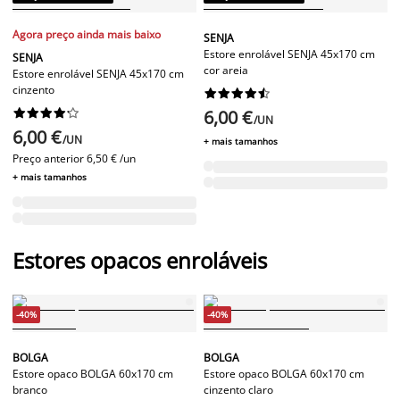
Agora preço ainda mais baixo
SENJA
Estore enrolável SENJA 45x170 cm
SENJA
cor areia
Estore enrolável SENJA 45x170 cm
cinzento




















6,00 €
/UN
6,00 €
/UN
+ mais tamanhos
Preço anterior
6,50 € /un
+ mais tamanhos
Estores opacos enroláveis
-40%
-40%
BOLGA
BOLGA
Estore opaco BOLGA 60x170 cm
Estore opaco BOLGA 60x170 cm
branco
cinzento claro