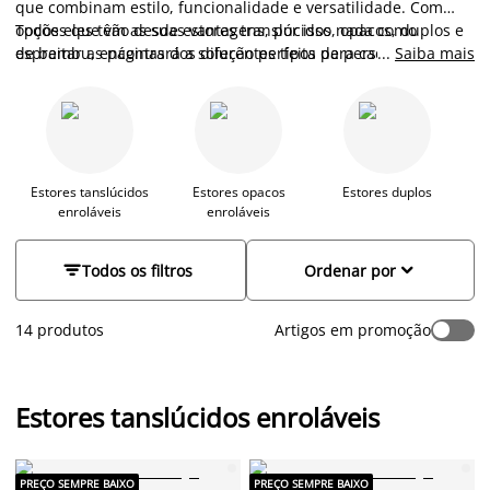
que combinam estilo, funcionalidade e versatilidade. Com
opções que vão desde estores
Todos eles têm as suas vantagens, por isso nada como
translúcidos, opacos, duplos e
de bambu
espreitar as páginas dos diferentes tipos de persianas de rolo
, encontrará a solução perfeita para cada divisão da
...
Saiba mais
sua casa.
que temos e concluir por si quais são aquelas que mais vão
ao encontro das suas necessidades e desejos.
Estores tanslúcidos
Estores opacos
Estores duplos
E
enroláveis
enroláveis


Todos os filtros
Ordenar por
14 produtos
Artigos em promoção
Estores tanslúcidos enroláveis
PREÇO SEMPRE BAIXO
PREÇO SEMPRE BAIXO