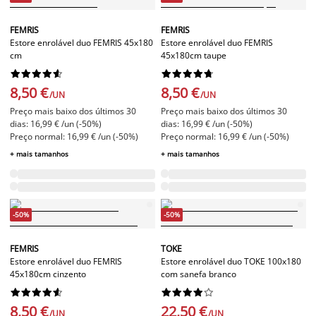
FEMRIS
FEMRIS
Estore enrolável duo FEMRIS 45x180
Estore enrolável duo FEMRIS
cm
45x180cm taupe




















8,50 €
8,50 €
/UN
/UN
Preço mais baixo dos últimos 30
Preço mais baixo dos últimos 30
dias: 16,99 € /un (-50%)
dias: 16,99 € /un (-50%)
Preço normal: 16,99 € /un (-50%)
Preço normal: 16,99 € /un (-50%)
+ mais tamanhos
+ mais tamanhos
-50%
-50%
FEMRIS
TOKE
Estore enrolável duo FEMRIS
Estore enrolável duo TOKE 100x180
45x180cm cinzento
com sanefa branco




















8,50 €
22,50 €
/UN
/UN