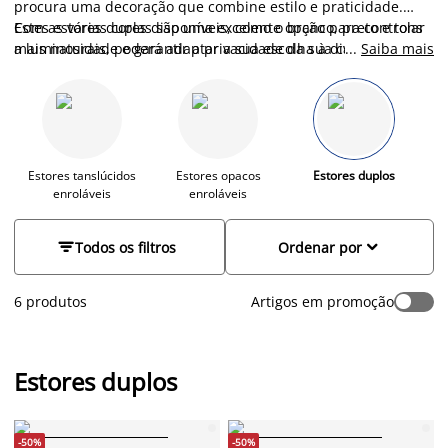
procura uma decoração que combine estilo e praticidade.
Estes estores duplas são uma excelente opção para controlar
Com as várias cores disponíveis, como o branco, preto e tons
a luminosidade e garantir a privacidade da sua casa.
mais naturais, poderá adaptar a sua escolha à divisão da casa
...
Saiba mais
em questão. Esta opção mais moderna é a eleita por diversas
famílias, para dar um toque renovado e prático ao seu lar.
Estores tanslúcidos
Estores opacos
Estores duplos
E
enroláveis
enroláveis


Todos os filtros
Ordenar por
6 produtos
Artigos em promoção
Estores duplos
-50%
-50%