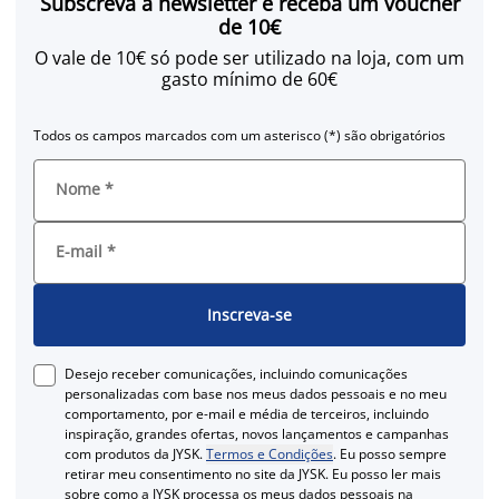
Subscreva a newsletter e receba um voucher
de 10€
O vale de 10€ só pode ser utilizado na loja, com um
gasto mínimo de 60€
Todos os campos marcados com um asterisco (*) são obrigatórios
Nome
*
E-mail
*
Inscreva-se
Desejo receber comunicações, incluindo comunicações
personalizadas com base nos meus dados pessoais e no meu
comportamento, por e-mail e média de terceiros, incluindo
inspiração, grandes ofertas, novos lançamentos e campanhas
com produtos da JYSK.
Termos e Condições
. Eu posso sempre
retirar meu consentimento no site da JYSK. Eu posso ler mais
sobre como a JYSK processa os meus dados pessoais na