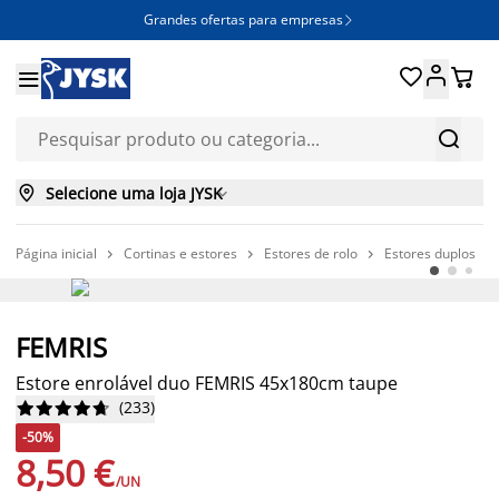
Grandes ofertas para empresas







Selecione uma loja JYSK

Página inicial
Cortinas e estores
Estores de rolo
Estores duplos




-50%
FEMRIS
Estore enrolável duo FEMRIS 45x180cm taupe
(
233
)










-50%
8,50 €
/UN