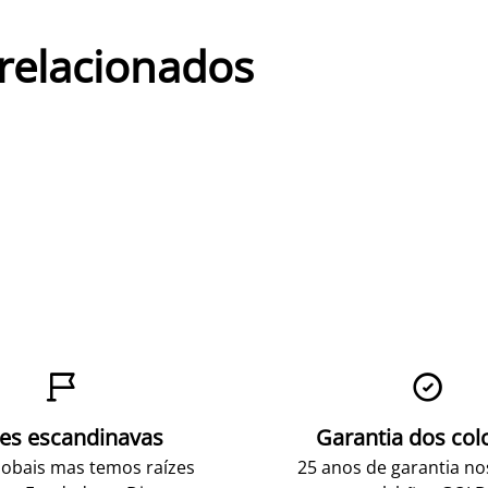
 relacionados


zes escandinavas
Garantia dos col
obais mas temos raízes
25 anos de garantia n