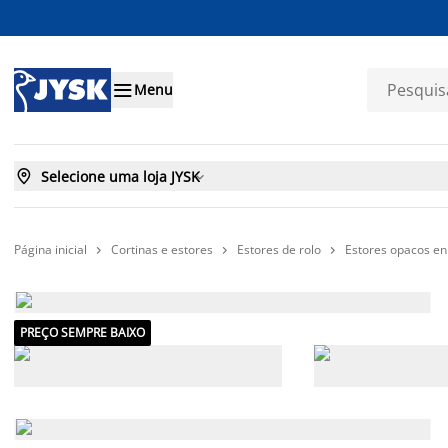

Menu

Selecione uma loja JYSK

Página inicial
Cortinas e estores
Estores de rolo
Estores opacos en



PREÇO SEMPRE BAIXO