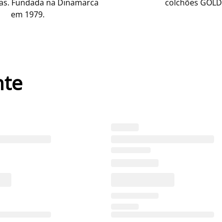
as. Fundada na Dinamarca
colchões GOLD
em 1979.
nte