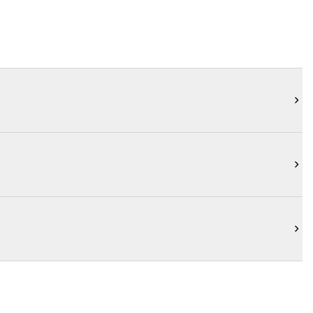


