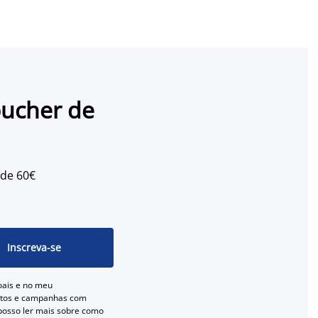
oucher de
 de 60€
Inscreva-se
oais e no meu
entos e campanhas com
 posso ler mais sobre como