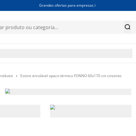
Grandes ofertas para empresas


roláveis
Estore enrolável opaco térmico FONNO 60x170 cm cinzento
