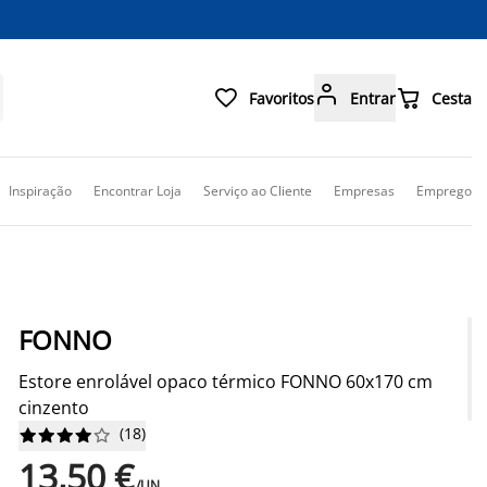



Favoritos
Entrar
Cesta
Inspiração
Encontrar Loja
Serviço ao Cliente
Empresas
Emprego
FONNO
Estore enrolável opaco térmico FONNO 60x170 cm
cinzento
(
18
)










13,50 €
/UN