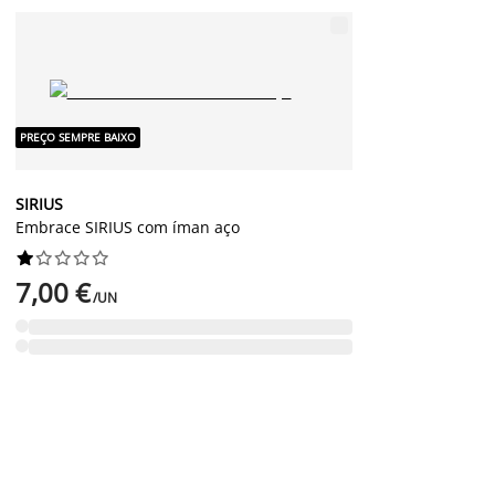
PREÇO SEMPRE BAIXO
SIRIUS
Embrace SIRIUS com íman aço










7,00 €
/UN