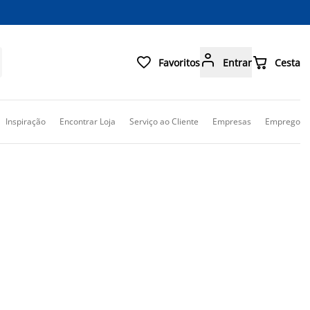



Favoritos
Entrar
Cesta
Inspiração
Encontrar Loja
Serviço ao Cliente
Empresas
Emprego