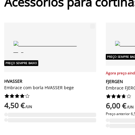
Acessórios para cortina
PREÇO SEMPRE BA
PREÇO SEMPRE BAIXO
Agora preço aind
HVASSER
FJERGEN
Embrace com borla HVASSER bege
Embrace FJERG




















4,50 €
6,00 €
/UN
/UN
Preço anterior
6,