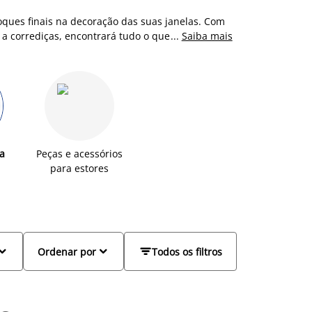
toques finais na decoração das suas janelas. Com
 corrediças, encontrará tudo o que precisa para
...
Saiba mais
icionadas e com um acabamento impecável. Temos
s tons clássico e brilhante, garantindo que ficam
ção com o resto da sua decoração.
a
Peças e acessórios
para estores



Ordenar por
Todos os filtros