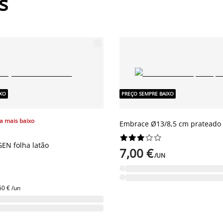
s
IXO
PREÇO SEMPRE BAIXO
a mais baixo
Embrace Ø13/8,5 cm prateado










EN folha latão
7,00 €
/UN
50 € /un