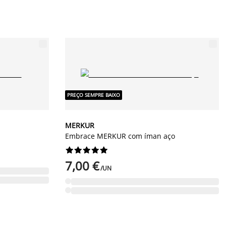
PREÇO SEMPRE BAIXO
MERKUR
Embrace MERKUR com íman aço










7,00 €
/UN