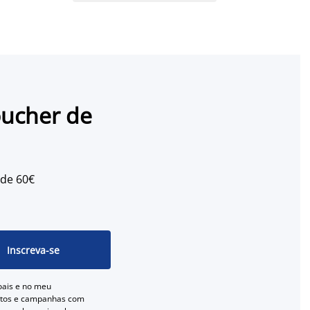
oucher de
 de 60€
Inscreva-se
oais e no meu
entos e campanhas com