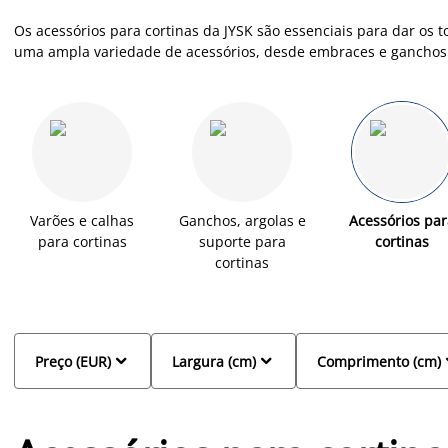
Os acessórios para cortinas da JYSK são essenciais para dar os 
uma ampla variedade de acessórios, desde embraces e ganchos a
garantir que as suas cortinas estão sempre perfeitamente pos
ganchos, embraces e corrediças à disposição em várias cores, no
bonitos em qualquer quarto ou sala e que contrastam na perfei
Varões e calhas
Ganchos, argolas e
Acessórios par
para cortinas
suporte para
cortinas
cortinas


Preço (EUR)
Largura (cm)
Comprimento (cm)