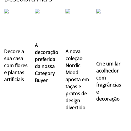
A
Decore a
A nova
decoração
sua casa
coleção
preferida
Crie um lar
com flores
Nordic
da nossa
acolhedor
e plantas
Mood
Category
com
artificiais
aposta em
Buyer
fragrâncias
taças e
e
pratos de
decoração
design
divertido