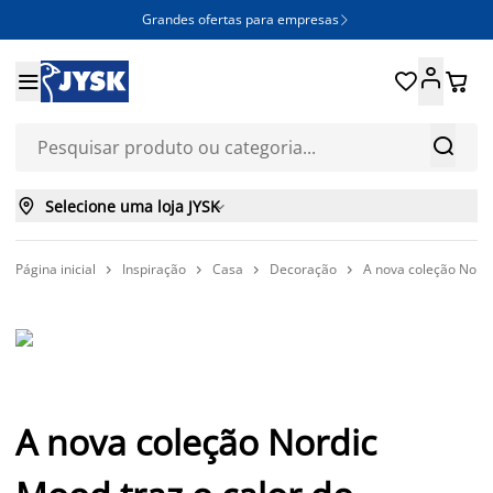
Grandes ofertas para empresas







Selecione uma loja JYSK

Página inicial
Inspiração
Casa
Decoração
A nova coleção Nordi




A nova coleção Nordic