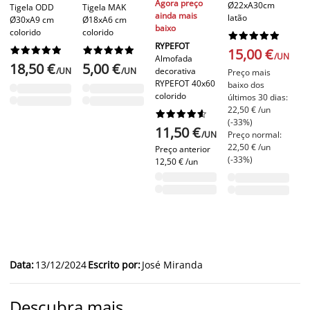
Agora preço
Ø22xA30cm
Tigela ODD
Tigela MAK
ba
ainda mais
latão
Ø30xA9 cm
Ø18xA6 cm
baixo
T
colorido
colorido










Ta
RYPEFOT




















15,00 €
T
/UN
Almofada
18,50 €
5,00 €
70
/UN
/UN
decorativa
Preço mais
RYPEFOT 40x60
baixo dos
colorido
últimos 30 dias:
1
22,50 € /un










Pr
(-33%)
11,50 €
20
/UN
Preço normal:
22,50 € /un
Preço anterior
(-33%)
12,50 € /un
Data
:
13/12/2024
Escrito por
:
José Miranda
Descubra mais