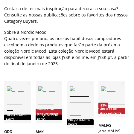
Gostaria de ter mais inspiração para decorar a sua casa?
Consulte as nossas publicações sobre os favoritos dos nossos
Category Buyers.
Sobre a Nordic Mood
Quatro vezes por ano, os nossos habilidosos compradores
escolhem a dedo os produtos que farão parte da próxima
coleção Nordic Mood. Esta coleção Nordic Mood estará
disponível em todas as lojas JYSK e online, em JYSK.pt, a partir
do final de janeiro de 2025.
-33%
Limitado ao
Limitado ao
P
stock existente
stock existente
PREÇO SEMPRE
PREÇO SEMPRE
B
BAIXO
BAIXO
PREÇO SEMPRE
BAIXO
MALIAS
Ag
Jarra MALIAS
ODD
MAK
ai