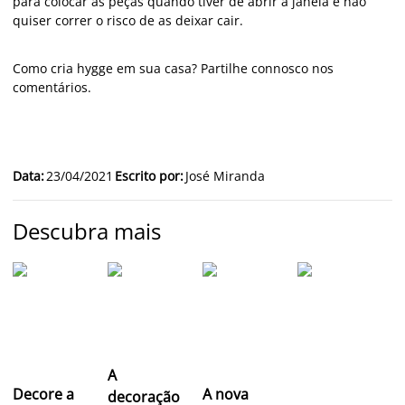
para colocar as peças quando tiver de abrir a janela e não
quiser correr o risco de as deixar cair.
Como cria hygge em sua casa? Partilhe connosco nos
comentários.
Data
:
23/04/2021
Escrito por
:
José Miranda
Descubra mais
A
Decore a
A nova
decoração