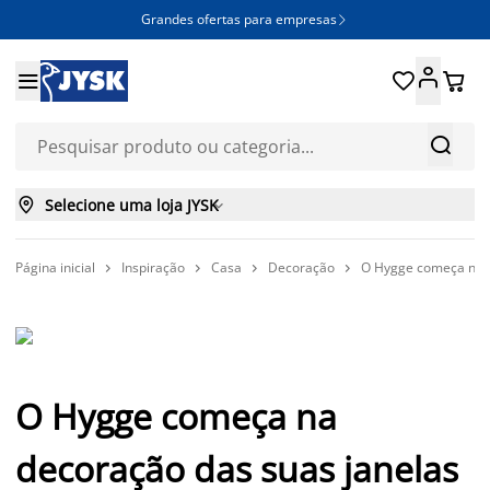
Grandes ofertas para empresas







Selecione uma loja JYSK

Página inicial
Inspiração
Casa
Decoração
O Hygge começa na d




O Hygge começa na
decoração das suas janelas