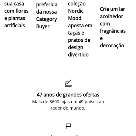
sua casa
coleção
preferida
Crie um lar
com flores
Nordic
da nossa
acolhedor
e plantas
Mood
Category
com
artificiais
aposta em
Buyer
fragrâncias
taças e
e
pratos de
decoração
design
divertido

47 anos de grandes ofertas
Mais de 3600 lojas em 49 países ao
redor do mundo.
