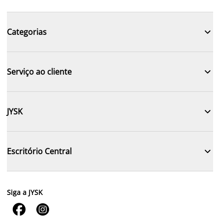

Categorias

Serviço ao cliente

JYSK

Escritório Central
Siga a JYSK

