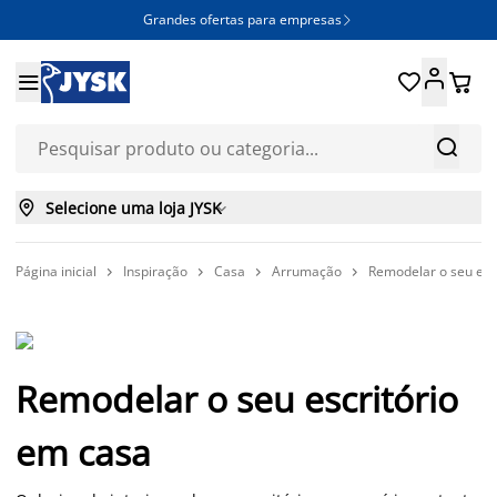
Grandes ofertas para empresas







Selecione uma loja JYSK

Página inicial
Inspiração
Casa
Arrumação
Remodelar o seu esc




Remodelar o seu escritório
em casa