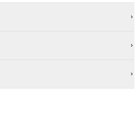


