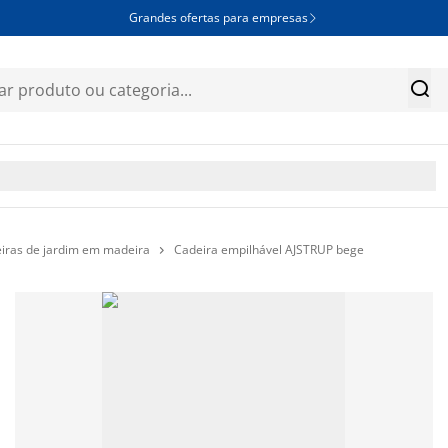
Grandes ofertas para empresas


iras de jardim em madeira
Cadeira empilhável AJSTRUP bege
