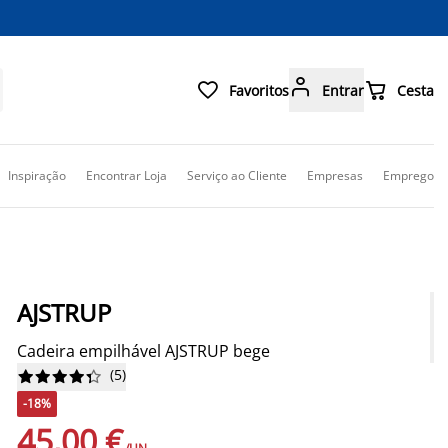



Favoritos
Entrar
Cesta
Inspiração
Encontrar Loja
Serviço ao Cliente
Empresas
Emprego
AJSTRUP
Cadeira empilhável AJSTRUP bege
(
5
)










-18%
45,00 €