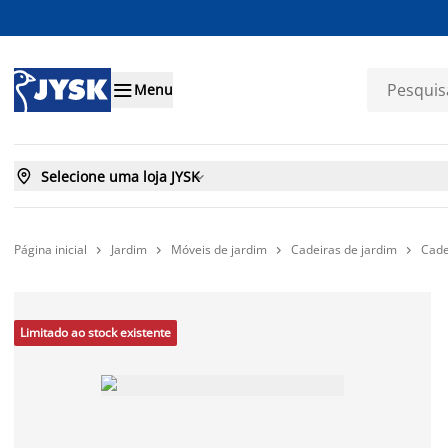

Menu

Selecione uma loja JYSK

Página inicial
Jardim
Móveis de jardim
Cadeiras de jardim
Cade




Limitado ao stock existente