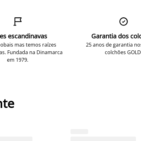


zes escandinavas
Garantia dos col
obais mas temos raízes
25 anos de garantia n
as. Fundada na Dinamarca
colchões GOLD
em 1979.
nte