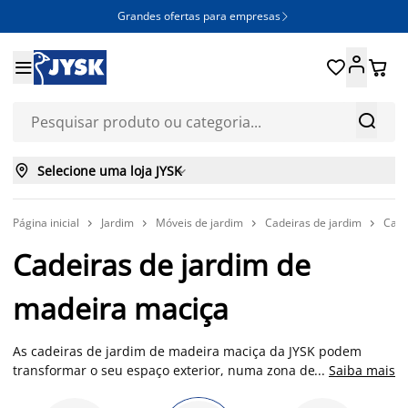
Grandes ofertas para empresas







Selecione uma loja JYSK

Página inicial
Jardim
Móveis de jardim
Cadeiras de jardim
Cade




Cadeiras de jardim de
madeira maciça
As cadeiras de jardim de madeira maciça da JYSK podem
transformar o seu espaço exterior, numa zona de conforto e
...
Saiba mais
estilo. Fabricadas com madeiras robustas como acácia,