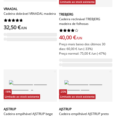
Limitado ao stock existente
VRAADAL
Cadeira dobrável VRAADAL madeira
TREBJERG
Cadeira reclinável TREBJERG










madeira de folhosas
32,50 €
/UN










40,00 €
/UN
Preço mais baixo dos últimos 30
dias: 60,00 € /un (-33%)
Preço normal: 75,00 € /un (-47%)
-18%
-25%
Limitado ao stock existente
Limitado ao stock existente
AJSTRUP
AJSTRUP
Cadeira empilhável AJSTRUP bege
Cadeira empilhável AJSTRUP preto