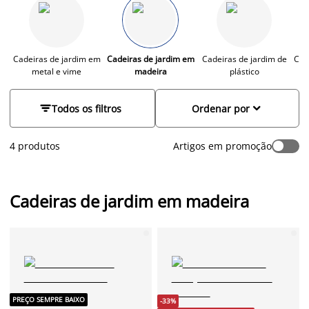
eucalipto e teca, estas cadeiras de exterior, não só garantem
durabilidade, como também adicionam um toque de
elegância natural ao seu jardim, varanda, ou pátio. Perfeitas
para desfrutar das tardes de sol, ou para acolher amigos e
família em convívios ao ar livre.
Cadeiras de jardim em
Cadeiras de jardim em
Cadeiras de jardim de
Cad
metal e vime
madeira
plástico


Todos os filtros
Ordenar por
4 produtos
Artigos em promoção
Cadeiras de jardim em madeira
PREÇO SEMPRE BAIXO
-33%