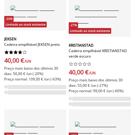
-20%
Limitado ao stock existente
-27%
Limitado ao stock existente
JEKSEN
Cadeira empilhável JEKSEN preto
KRISTIANSTAD
Cadeira empilhável KRISTIANSTAD










verde escuro
40,00 €
/UN










Preço mais baixo dos últimos 30
40,00 €
/UN
dias: 50,00 € /un (-20%)
Preço normal: 109,00 € /un (-63%)
Preço mais baixo dos últimos 30
dias: 55,00 € /un (-27%)
Preço normal: 99,00 € /un (-60%)