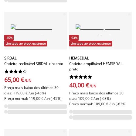
-45%
-63%
Limitado ao stock existente
Limitado ao stock existente
SIRDAL
HEMSEDAL
Cadeira reclinável SIRDAL cinzento
Cadeira empilhável HEMSEDAL
preto




















65,00 €
/UN
40,00 €
/UN
Preço mais baixo dos últimos 30
dias: 119,00 € /un (-45%)
Preço mais baixo dos últimos 30
Preço normal: 119,00 € /un (-45%)
dias: 109,00 € /un (-63%)
Preço normal: 109,00 € /un (-63%)