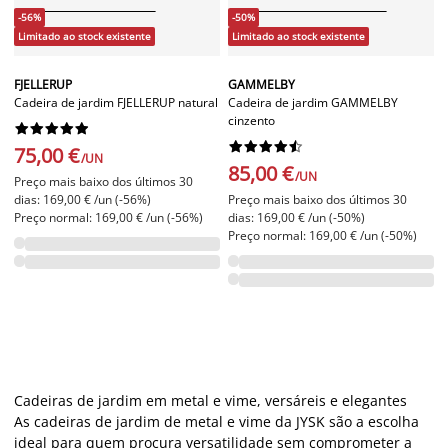
-56%
-50%
Limitado ao stock existente
Limitado ao stock existente
FJELLERUP
GAMMELBY
Cadeira de jardim FJELLERUP natural
Cadeira de jardim GAMMELBY
cinzento




















75,00 €
/UN
85,00 €
/UN
Preço mais baixo dos últimos 30
dias: 169,00 € /un (-56%)
Preço mais baixo dos últimos 30
Preço normal: 169,00 € /un (-56%)
dias: 169,00 € /un (-50%)
Preço normal: 169,00 € /un (-50%)
Cadeiras de jardim em metal e vime, versáreis e elegantes
As cadeiras de jardim de metal e vime da JYSK são a escolha
ideal para quem procura versatilidade sem comprometer a