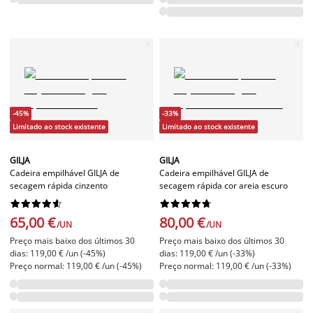
-45%
-33%
Limitado ao stock existente
Limitado ao stock existente
GILJA
GILJA
Cadeira empilhável GILJA de
Cadeira empilhável GILJA de
secagem rápida cinzento
secagem rápida cor areia escuro




















65,00 €
80,00 €
/UN
/UN
Preço mais baixo dos últimos 30
Preço mais baixo dos últimos 30
dias: 119,00 € /un (-45%)
dias: 119,00 € /un (-33%)
Preço normal: 119,00 € /un (-45%)
Preço normal: 119,00 € /un (-33%)