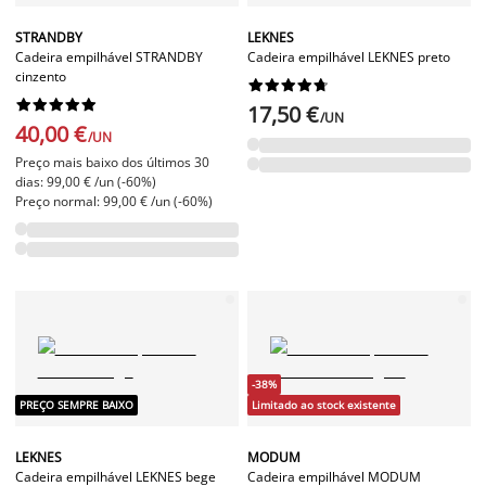
STRANDBY
LEKNES
Cadeira empilhável STRANDBY
Cadeira empilhável LEKNES preto
cinzento




















17,50 €
/UN
40,00 €
/UN
Preço mais baixo dos últimos 30
dias: 99,00 € /un (-60%)
Preço normal: 99,00 € /un (-60%)
-38%
PREÇO SEMPRE BAIXO
Limitado ao stock existente
LEKNES
MODUM
Cadeira empilhável LEKNES bege
Cadeira empilhável MODUM