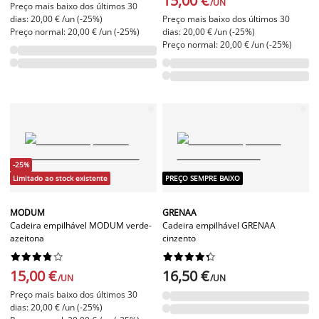
15,00 €
/UN
Preço mais baixo dos últimos 30
dias: 20,00 € /un (-25%)
Preço mais baixo dos últimos 30
Preço normal: 20,00 € /un (-25%)
dias: 20,00 € /un (-25%)
Preço normal: 20,00 € /un (-25%)
-25%
Limitado ao stock existente
PREÇO SEMPRE BAIXO
MODUM
GRENAA
Cadeira empilhável MODUM verde-
Cadeira empilhável GRENAA
azeitona
cinzento




















15,00 €
16,50 €
/UN
/UN
Preço mais baixo dos últimos 30
dias: 20,00 € /un (-25%)