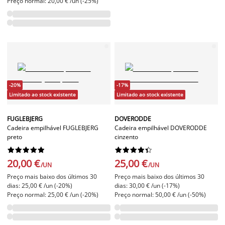
Preço normal: 20,00 € /un (-25%)
-20%
-17%
Limitado ao stock existente
Limitado ao stock existente
FUGLEBJERG
DOVERODDE
Cadeira empilhável FUGLEBJERG
Cadeira empilhável DOVERODDE
preto
cinzento




















20,00 €
25,00 €
/UN
/UN
Preço mais baixo dos últimos 30
Preço mais baixo dos últimos 30
dias: 25,00 € /un (-20%)
dias: 30,00 € /un (-17%)
Preço normal: 25,00 € /un (-20%)
Preço normal: 50,00 € /un (-50%)