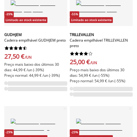
-39%
-55%
Limitado ao stock existente
Limitado ao stock existente
GUDHJEM
TRILLEVALLEN
Cadeira empilhável GUDHJEM preto
Cadeira empilhável TRILLEVALLEN
preto




















27,50 €
/UN
25,00 €
/UN
Preço mais baixo dos últimos 30
dias: 44,99 € /un (-39%)
Preço mais baixo dos últimos 30
Preço normal: 44,99 € /un (-39%)
dias: 54,99 € /un (-55%)
Preço normal: 54,99 € /un (-55%)
-29%
-29%