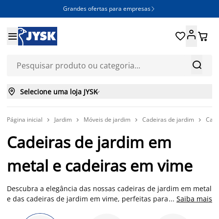
Grandes ofertas para empresas







Selecione uma loja JYSK

Página inicial
Jardim
Móveis de jardim
Cadeiras de jardim
Cade




Cadeiras de jardim em
metal e cadeiras em vime
Descubra a elegância das nossas cadeiras de jardim em metal
e das cadeiras de jardim em vime, perfeitas para qualquer
...
Saiba mais
espaço exterior. Seja para relaxar num jardim espaçoso, ou