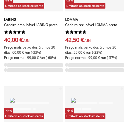
-33%
-23%
Limitado ao stock existente
Limitado ao stock existente
LABING
LOMMA
Cadeira empilhável LABING preto
Cadeira reclinável LOMMA preto




















40,00 €
42,50 €
/UN
/UN
Preço mais baixo dos últimos 30
Preço mais baixo dos últimos 30
dias: 60,00 € /un (-33%)
dias: 55,00 € /un (-23%)
Preço normal: 99,00 € /un (-60%)
Preço normal: 99,00 € /un (-57%)
-44%
-44%
Limitado ao stock existente
Limitado ao stock existente