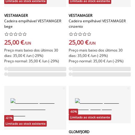
Limitado ao stock existente
Limitado ao stock existente
VESTAMAGER
VESTAMAGER
Cadeira empilhável VESTAMAGER
Cadeira empilhável VESTAMAGER
bege
cinzento




















25,00 €
25,00 €
/UN
/UN
Preço mais baixo dos últimos 30
Preço mais baixo dos últimos 30
dias: 35,00 € /un (-29%)
dias: 35,00 € /un (-29%)
Preço normal: 35,00 € /un (-29%)
Preço normal: 35,00 € /un (-29%)
-60%
Limitado ao stock existente
-61%
Limitado ao stock existente
GLOMFJORD