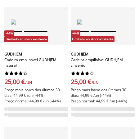
-44%
-44%
Limitado ao stock existente
Limitado ao stock existente
GUDHJEM
GUDHJEM
Cadeira empilhável GUDHJEM
Cadeira empilhável GUDHJEM
natural
cinzento




















25,00 €
25,00 €
/UN
/UN
Preço mais baixo dos últimos 30
Preço mais baixo dos últimos 30
dias: 44,99 € /un (-44%)
dias: 44,99 € /un (-44%)
Preço normal: 44,99 € /un (-44%)
Preço normal: 44,99 € /un (-44%)