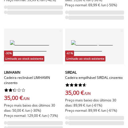
Preço normal: 69,99 € /un (-50%)
-30%
-61%
Limitado ao stock existente
Limitado ao stock existente
LIMHAMN
SIRDAL
Cadeira reclinável LIMHAMN
Cadeira empilhável SIRDAL cinzento
cinzento




















35,00 €
/UN
35,00 €
/UN
Preço mais baixo dos últimos 30
Preço mais baixo dos últimos 30
dias: 89,99 € /un (-61%)
dias: 50,00 € /un (-30%)
Preço normal: 89,99 € /un (-61%)
Preço normal: 129,00 € /un (-73%)