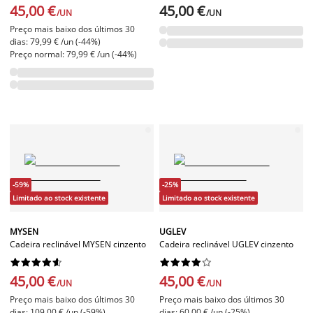
45,00 €
45,00 €
/UN
/UN
Preço mais baixo dos últimos 30
dias: 79,99 € /un (-44%)
Preço normal: 79,99 € /un (-44%)
-59%
-25%
Limitado ao stock existente
Limitado ao stock existente
MYSEN
UGLEV
Cadeira reclinável MYSEN cinzento
Cadeira reclinável UGLEV cinzento




















45,00 €
45,00 €
/UN
/UN
Preço mais baixo dos últimos 30
Preço mais baixo dos últimos 30
dias: 109,00 € /un (-59%)
dias: 60,00 € /un (-25%)