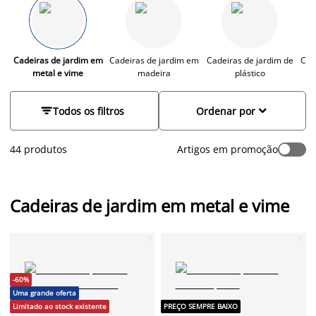
desfrutar de uma bebida tranquila na varanda, estas cadeiras
combinam durabilidade com design escandinavo elegante,
garantindo conforto e estilo que se adapta perfeitamente ao
seu ambiente exterior.
Cadeiras de jardim em
Cadeiras de jardim em
Cadeiras de jardim de
Cad
metal e vime
madeira
plástico


Todos os filtros
Ordenar por
44 produtos
Artigos em promoção
Cadeiras de jardim em metal e vime
-60%
Uma grande oferta
Limitado ao stock existente
PREÇO SEMPRE BAIXO