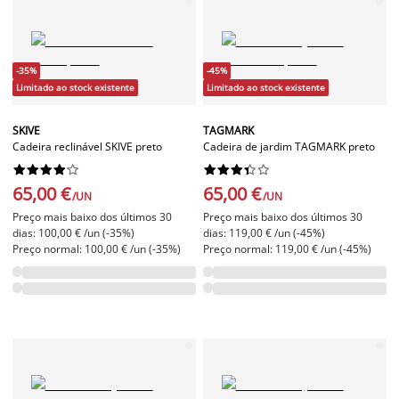
-35%
-45%
Limitado ao stock existente
Limitado ao stock existente
SKIVE
TAGMARK
Cadeira reclinável SKIVE preto
Cadeira de jardim TAGMARK preto




















65,00 €
65,00 €
/UN
/UN
Preço mais baixo dos últimos 30
Preço mais baixo dos últimos 30
dias: 100,00 € /un (-35%)
dias: 119,00 € /un (-45%)
Preço normal: 100,00 € /un (-35%)
Preço normal: 119,00 € /un (-45%)