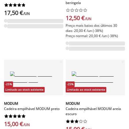
beringela




















17,50 €
/UN
12,50 €
/UN
Preço mais baixo dos últimos 30
dias: 20,00 € /un (-38%)
Preço normal: 20,00 € /un (-38%)
-25%
-25%
Limitado ao stock existente
Limitado ao stock existente
MODUM
MODUM
Cadeira empilhável MODUM preto
Cadeira empilhável MODUM areia
escuro




















15,00 €
/UN