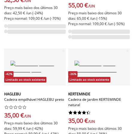
/UN
55,00 €
/UN
Preço mais baixo dos últimos 30
dias: 42,50 € /un (-24%)
Preço mais baixo dos últimos 30
Preço normal: 109,00 € /un (-70%)
dias: 65,00 € /un (-15%)
Preço normal: 109,00 € /un (-50%)
-42%
-36%
Limitado ao stock existente
Limitado ao stock existente
HAGLEBU
KERTEMINDE
Cadeira empilhável HAGLEBU preto
Cadeira de jardim KERTEMINDE
natural




















35,00 €
/UN
35,00 €
/UN
Preço mais baixo dos últimos 30
dias: 59,99 € /un (-42%)
Preço mais baixo dos últimos 30
Preço normal: 59,99 € /un (-42%)
dias: 55,00 € /un (-36%)