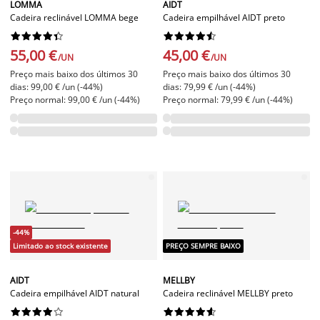
LOMMA
AIDT
Cadeira reclinável LOMMA bege
Cadeira empilhável AIDT preto




















55,00 €
45,00 €
/UN
/UN
Preço mais baixo dos últimos 30
Preço mais baixo dos últimos 30
dias: 99,00 € /un (-44%)
dias: 79,99 € /un (-44%)
Preço normal: 99,00 € /un (-44%)
Preço normal: 79,99 € /un (-44%)
-44%
Limitado ao stock existente
PREÇO SEMPRE BAIXO
AIDT
MELLBY
Cadeira empilhável AIDT natural
Cadeira reclinável MELLBY preto



















