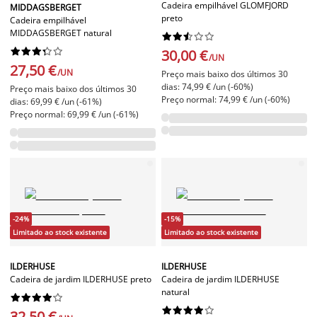
Cadeira empilhável GLOMFJORD
MIDDAGSBERGET
preto
Cadeira empilhável
MIDDAGSBERGET natural




















30,00 €
/UN
27,50 €
/UN
Preço mais baixo dos últimos 30
dias: 74,99 € /un (-60%)
Preço mais baixo dos últimos 30
Preço normal: 74,99 € /un (-60%)
dias: 69,99 € /un (-61%)
Preço normal: 69,99 € /un (-61%)
-24%
-15%
Limitado ao stock existente
Limitado ao stock existente
ILDERHUSE
ILDERHUSE
Cadeira de jardim ILDERHUSE preto
Cadeira de jardim ILDERHUSE
natural




















32,50 €