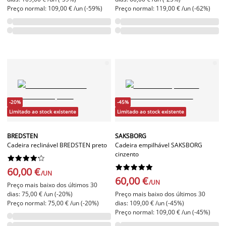
Preço normal: 109,00 € /un (-59%)
Preço normal: 119,00 € /un (-62%)
-20%
-45%
Limitado ao stock existente
Limitado ao stock existente
BREDSTEN
SAKSBORG
Cadeira reclinável BREDSTEN preto
Cadeira empilhável SAKSBORG
cinzento




















60,00 €
/UN
60,00 €
/UN
Preço mais baixo dos últimos 30
dias: 75,00 € /un (-20%)
Preço mais baixo dos últimos 30
Preço normal: 75,00 € /un (-20%)
dias: 109,00 € /un (-45%)
Preço normal: 109,00 € /un (-45%)