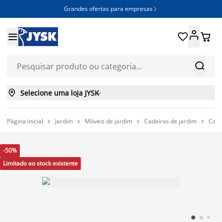
Grandes ofertas para empresas







Selecione uma loja JYSK

Página inicial
Jardim
Móveis de jardim
Cadeiras de jardim
Cade




-50%
Limitado ao stock existente