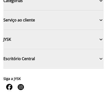

Categorias

Serviço ao cliente

JYSK

Escritório Central
Siga a JYSK

