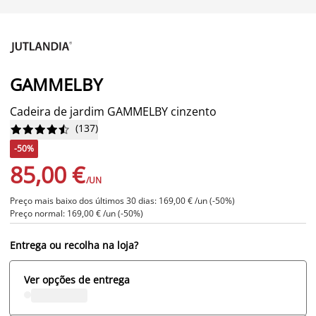
GAMMELBY
Cadeira de jardim GAMMELBY cinzento
(
137
)










-50%
85,00 €
/UN
Preço mais baixo dos últimos 30 dias: 169,00 € /un (-50%)
Preço normal: 169,00 € /un (-50%)
Entrega ou recolha na loja?
Ver opções de entrega