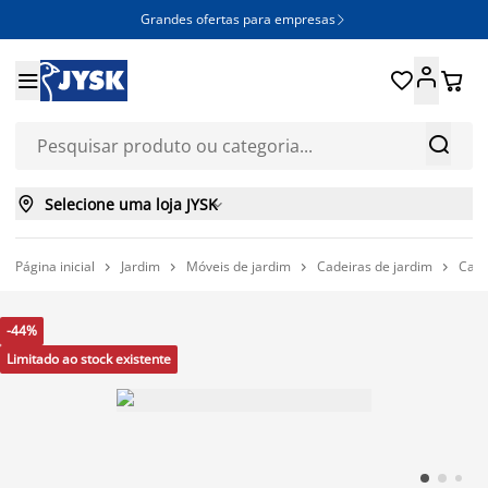
Grandes ofertas para empresas







Selecione uma loja JYSK

Página inicial
Jardim
Móveis de jardim
Cadeiras de jardim
Cade




-44%
Limitado ao stock existente