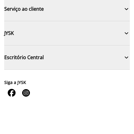

Serviço ao cliente

JYSK

Escritório Central
Siga a JYSK

