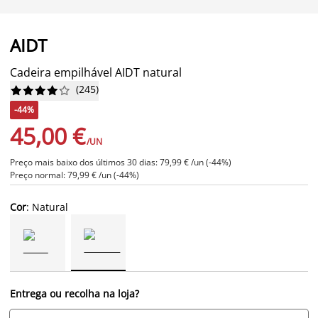
AIDT
Cadeira empilhável AIDT natural
(
245
)










-44%
45,00 €
/UN
Preço mais baixo dos últimos 30 dias: 79,99 € /un (-44%)
Preço normal: 79,99 € /un (-44%)
Cor
: Natural
Entrega ou recolha na loja?