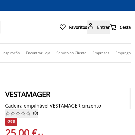



Favoritos
Entrar
Cesta
Inspiração
Encontrar Loja
Serviço ao Cliente
Empresas
Emprego
VESTAMAGER
Cadeira empilhável VESTAMAGER cinzento
(
0
)










-29%
25,00 €