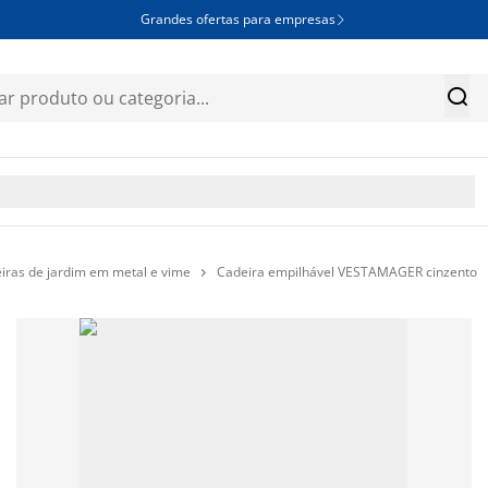
Grandes ofertas para empresas


iras de jardim em metal e vime
Cadeira empilhável VESTAMAGER cinzento
