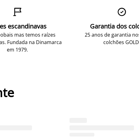


zes escandinavas
Garantia dos col
obais mas temos raízes
25 anos de garantia n
as. Fundada na Dinamarca
colchões GOLD
em 1979.
nte