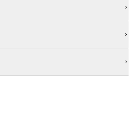


