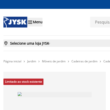

Menu

Selecione uma loja JYSK

Página inicial
Jardim
Móveis de jardim
Cadeiras de jardim
Cade




Limitado ao stock existente