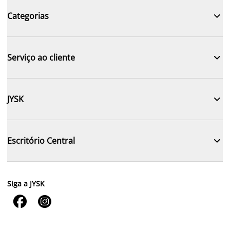

Categorias

Serviço ao cliente

JYSK

Escritório Central
Siga a JYSK

