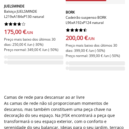
JUELSMINDE
Baloiço JUELSMINDE
BORK
L219xA184xP130 natural
Cadeirão suspenso BORK
L96xA192xP124 natural




















175,00 €
/UN
200,00 €
/UN
Preço mais baixo dos últimos 30
dias: 250,00 € /un (-30%)
Preço mais baixo dos últimos 30
Preço normal: 349,00 € /un (-50%)
dias: 399,00 € /un (-50%)
Preço normal: 399,00 € /un (-50%)
Camas de rede para descansar ao ar livre
As camas de rede não só proporcionam momentos de
descanso, mas também constituem uma peça chave na
decoração do seu espaço. Na JYSK encontrará a peça que
transformará o seu espaço exterior, com o conforto e
serenidade do seu balançar. Ideias para o seu jardim, terraço