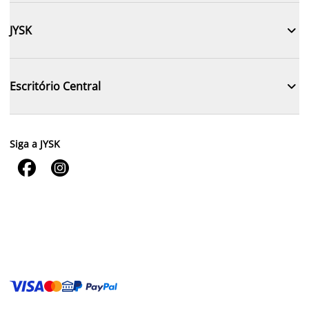

JYSK

Escritório Central
Siga a JYSK

