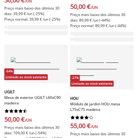
30,00 €
/UN
50,00 €
/UN
Preço mais baixo dos últimos 30
dias: 39,99 € /un (-25%)
Preço mais baixo dos últimos 30
Preço normal: 39,99 € /un (-25%)
dias: 89,99 € /un (-44%)
Preço normal: 89,99 € /un (-44%)
-54%
Limitado ao stock existente
-27%
Limitado ao stock existente
UGILT
Mesa de exterior UGILT L60xC90
HOU
madeira
Módulo de jardim HOU mesa
L75xC75 madeira




















50,00 €
/UN
55,00 €
/UN
Preço mais baixo dos últimos 30
dias: 109,00 € /un (-54%)
Preço mais baixo dos últimos 30