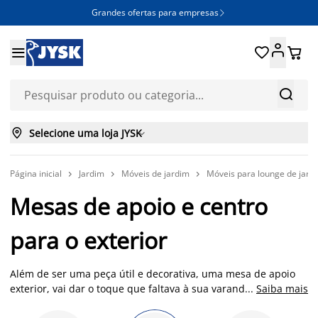
Grandes ofertas para empresas







Selecione uma loja JYSK

Página inicial
Jardim
Móveis de jardim
Móveis para lounge de jard



Mesas de apoio e centro
para o exterior
Além de ser uma peça útil e decorativa, uma mesa de apoio
exterior, vai dar o toque que faltava à sua varanda, pátio ou
...
Saiba mais
jardim. A partir de agora, vai passar a ter onde pousar a sua