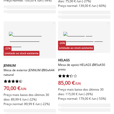
Preço normal: 109,00 € /un (-54%)
dias: 75,00 € /un (-27%)
Preço normal: 139,00 € /un (-60%)
-26%
Limitado ao stock existente
-22%
Limitado ao stock existente
HELAGS
Mesa de apoio HELAGS Ø85xA50
JENNUM
preto
Mesa de exterior JENNUM Ø80xA44
natural




















85,00 €
/UN
70,00 €
/UN
Preço mais baixo dos últimos 30
dias: 115,00 € /un (-26%)
Preço mais baixo dos últimos 30
Preço normal: 179,00 € /un (-53%)
dias: 89,99 € /un (-22%)
Preço normal: 89,99 € /un (-22%)