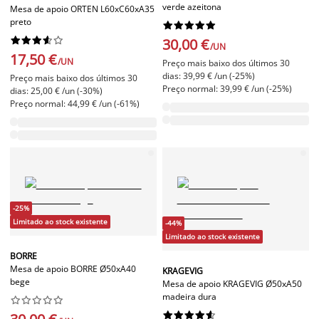
verde azeitona
Mesa de apoio ORTEN L60xC60xA35
preto




















30,00 €
/UN
17,50 €
/UN
Preço mais baixo dos últimos 30
dias: 39,99 € /un (-25%)
Preço mais baixo dos últimos 30
Preço normal: 39,99 € /un (-25%)
dias: 25,00 € /un (-30%)
Preço normal: 44,99 € /un (-61%)
-25%
Limitado ao stock existente
-44%
Limitado ao stock existente
BORRE
Mesa de apoio BORRE Ø50xA40
KRAGEVIG
bege
Mesa de apoio KRAGEVIG Ø50xA50
madeira dura



















