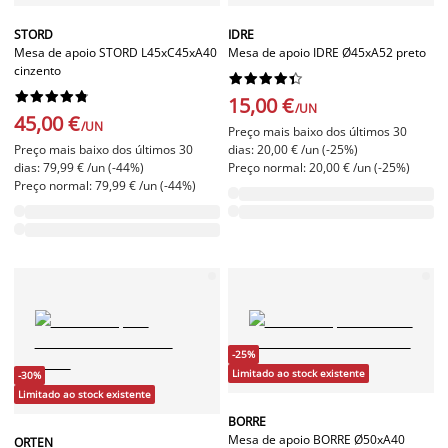
STORD
IDRE
Mesa de apoio STORD L45xC45xA40
Mesa de apoio IDRE Ø45xA52 preto
cinzento




















15,00 €
/UN
45,00 €
/UN
Preço mais baixo dos últimos 30
Preço mais baixo dos últimos 30
dias: 20,00 € /un (-25%)
dias: 79,99 € /un (-44%)
Preço normal: 20,00 € /un (-25%)
Preço normal: 79,99 € /un (-44%)
-25%
Limitado ao stock existente
-30%
Limitado ao stock existente
BORRE
Mesa de apoio BORRE Ø50xA40
ORTEN