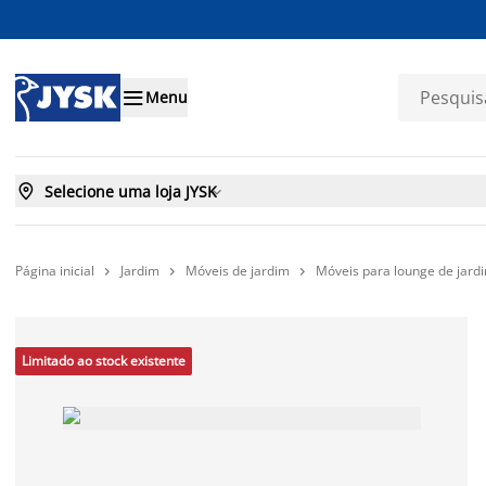

Menu

Selecione uma loja JYSK

Página inicial
Jardim
Móveis de jardim
Móveis para lounge de jard



Limitado ao stock existente