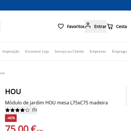



Favoritos
Entrar
Cesta
Inspiração
Encontrar Loja
Serviço ao Cliente
Empresas
Emprego
ira
HOU
Módulo de jardim HOU mesa L75xC75 madeira
(
5
)










-46%
75,00 €