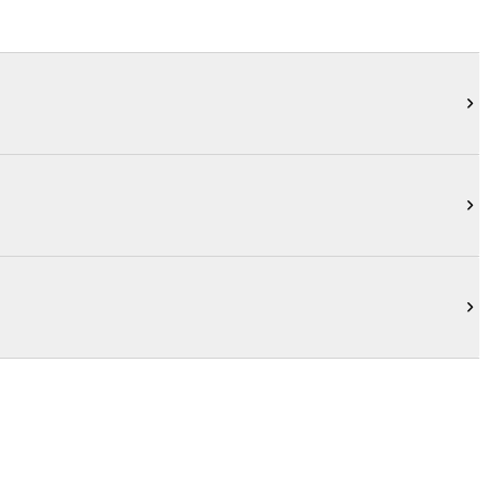


