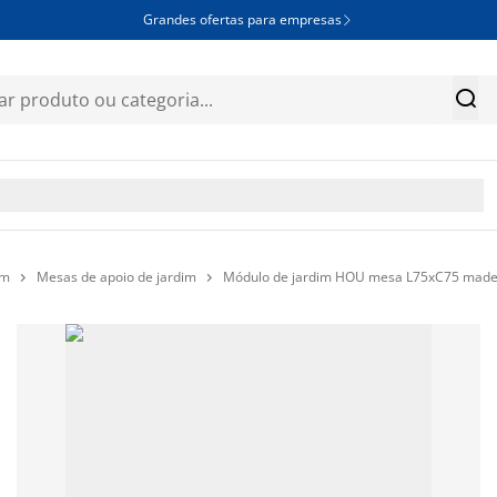
Grandes ofertas para empresas


im
Mesas de apoio de jardim
Módulo de jardim HOU mesa L75xC75 made

