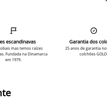


zes escandinavas
Garantia dos col
obais mas temos raízes
25 anos de garantia n
as. Fundada na Dinamarca
colchões GOLD
em 1979.
nte