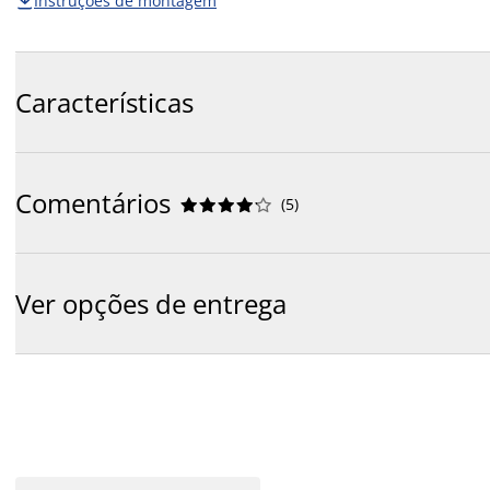
Instruções de montagem

Características
Comentários
(
5
)










Ver opções de entrega