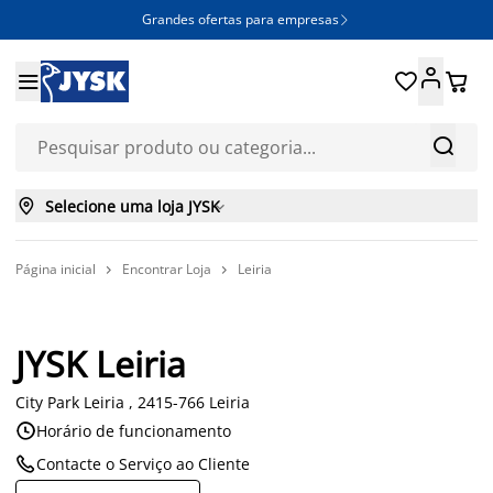
Grandes ofertas para empresas







Selecione uma loja JYSK

Página inicial
Encontrar Loja
Leiria


JYSK Leiria
City Park Leiria , 2415-766 Leiria

Horário de funcionamento

Contacte o Serviço ao Cliente