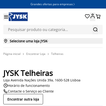
Grandes ofertas para empresas







Selecione uma loja JYSK

Página inicial
Encontrar Loja
Telheiras


JYSK Telheiras
Loja Avenida Nações Unida 39a, 1600-528 Lisboa

Horário de funcionamento

Contacte o Serviço ao Cliente
Encontrar outra loja