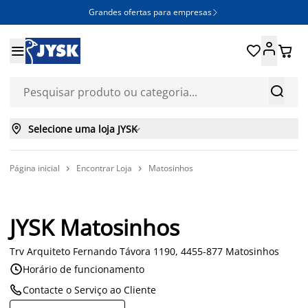
Grandes ofertas para empresas







Selecione uma loja JYSK

Página inicial
Encontrar Loja
Matosinhos


JYSK Matosinhos
Trv Arquiteto Fernando Távora 1190, 4455-877 Matosinhos

Horário de funcionamento

Contacte o Serviço ao Cliente