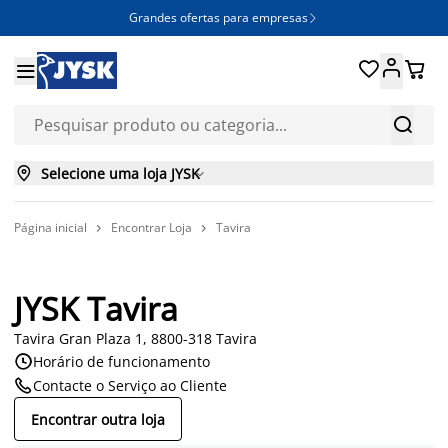
Grandes ofertas para empresas







Selecione uma loja JYSK

Página inicial
Encontrar Loja
Tavira


JYSK Tavira
Tavira Gran Plaza 1, 8800-318 Tavira

Horário de funcionamento

Contacte o Serviço ao Cliente
Encontrar outra loja