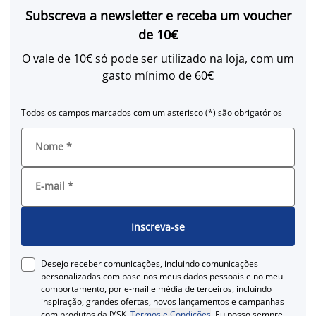
Subscreva a newsletter e receba um voucher
de 10€
O vale de 10€ só pode ser utilizado na loja, com um
gasto mínimo de 60€
Todos os campos marcados com um asterisco (*) são obrigatórios
Nome
*
E-mail
*
Inscreva-se
Desejo receber comunicações, incluindo comunicações
personalizadas com base nos meus dados pessoais e no meu
comportamento, por e-mail e média de terceiros, incluindo
inspiração, grandes ofertas, novos lançamentos e campanhas
com produtos da JYSK.
Termos e Condições
. Eu posso sempre