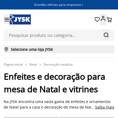
Grandes ofertas para empresas







Selecione uma loja JYSK

Página inicial
Natal
Decoração natalícia


Enfeites e decoração para
mesa de Natal e vitrines
Na JYSK encontra uma vasta gama de enfeites e ornamentos
de Natal para a casa e decoração de mesa de Natal perfeitos
...
Saiba mais
para criar uma atmosfera mágica em casa. A nossa coleção