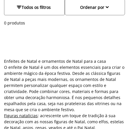
inspira combinações elegantes com pormenores únicos para
receber a família e amigos. Complete a decoração de Natal


Todos os filtros
Ordenar por
nas vitrines com peças que destacam o ambiente festivo,
como árvores de Natal de cerâmica, renas de natal e enfeites
0 produtos
de Natal em madeira para um toque acolhedor e moderno. A
JYSK tem tudo para transformar a sua casa numa celebração
com a melhor decoração desta quadra festiva.
Enfeites de Natal e ornamentos de Natal para a casa
O enfeite de Natal é um dos elementos essenciais para criar o
ambiente mágico da época festiva. Desde as clássica figuras
de Natal a peças mais modernas, os ornamentos de Natal
permitem personalizar qualquer espaço com estilo e
criatividade. Pode combinar cores, materiais e formas para
obter uma decoração harmoniosa. É nos pequenos detalhes
espalhados pela casa, seja nas prateleiras das vitrines ou na
mesa que se cria o ambiente festivo.
Figuras natalícias
:
acrescente um toque de tradição à sua
decoração com as nossas figuras de Natal, como elfos, estelas
de Natal, anjos, renas, veados e até o Pai Natal.