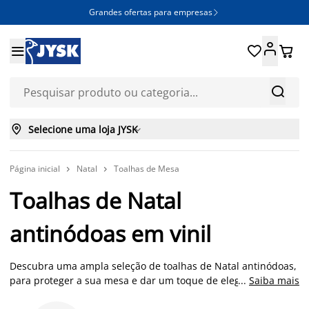
Grandes ofertas para empresas







Selecione uma loja JYSK

Página inicial
Natal
Toalhas de Mesa


Toalhas de Natal
antinódoas em vinil
Descubra uma ampla seleção de toalhas de Natal antinódoas,
para proteger a sua mesa e dar um toque de elegância às
...
Saiba mais
suas festas. As toalhas de Natal em vinil são uma maneira