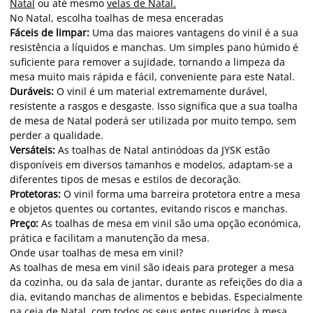
Natal
ou até mesmo
velas de Natal.
No Natal, escolha toalhas de mesa enceradas
Fáceis de limpar:
Uma das maiores vantagens do vinil é a sua
resistência a líquidos e manchas. Um simples pano húmido é
suficiente para remover a sujidade, tornando a limpeza da
mesa muito mais rápida e fácil, conveniente para este Natal.
Duráveis:
O vinil é um material extremamente durável,
resistente a rasgos e desgaste. Isso significa que a sua toalha
de mesa de Natal poderá ser utilizada por muito tempo, sem
perder a qualidade.
Versáteis:
As toalhas de Natal antinódoas da JYSK estão
disponíveis em diversos tamanhos e modelos, adaptam-se a
diferentes tipos de mesas e estilos de decoração.
Protetoras:
O vinil forma uma barreira protetora entre a mesa
e objetos quentes ou cortantes, evitando riscos e manchas.
Preço:
As toalhas de mesa em vinil são uma opção económica,
prática e facilitam a manutenção da mesa.
Onde usar toalhas de mesa em vinil?
As toalhas de mesa em vinil são ideais para proteger a mesa
da cozinha, ou da sala de jantar, durante as refeições do dia a
dia, evitando manchas de alimentos e bebidas. Especialmente
na ceia de Natal, com todos os seus entes queridos à mesa,