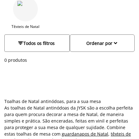
acessível de transformar a sua mesa de jantar num espaço
prático e decorado a rigor para a ocasião. Pode criar uma
atmosfera festiva e partilhar momentos especiais com
familiares e amigos.
Têxteis de Natal


Todos os filtros
Ordenar por
0 produtos
Toalhas de Natal antinódoas, para a sua mesa
As toalhas de Natal antinódoas da JYSK são a escolha perfeita
para quem procura decorar a mesa de Natal, de maneira
simples e prática. São enceradas, feitas em vinil e perfeitas
para proteger a sua mesa de qualquer sujidade. Combine
estas toalhas de mesa com
guardanapos de Natal
,
têxteis de