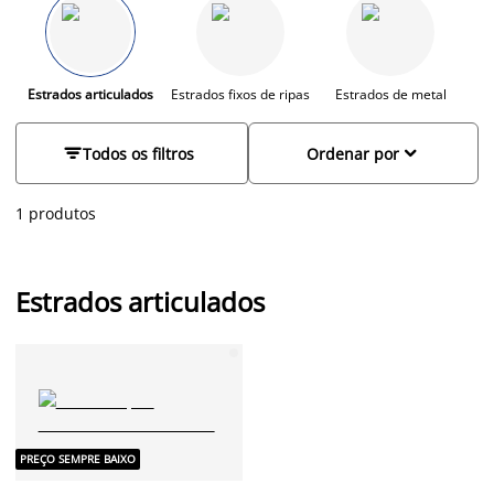
especialmente útil para quem sofre de dores nas costas,
problemas de circulação, ou simplesmente gosta de ler ou ver
televisão na cama. Além disso, os estrados articulados da JYSK
são fabricados com materiais de alta qualidade, garantindo
durabilidade e resistência.
Estrados articulados
Estrados fixos de ripas
Estrados de metal


Todos os filtros
Ordenar por
1 produtos
Estrados articulados
PREÇO SEMPRE BAIXO