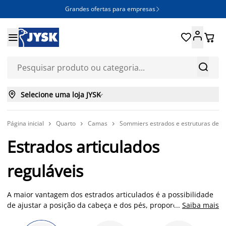
Grandes ofertas para empresas







Selecione uma loja JYSK

Página inicial
Quarto
Camas
Sommiers estrados e estruturas de 



Estrados articulados
reguláveis
A maior vantagem dos estrados articulados é a possibilidade
de ajustar a posição da cabeça e dos pés, proporcionando um
...
Saiba mais
apoio ergonómico para o corpo. Essa funcionalidade é