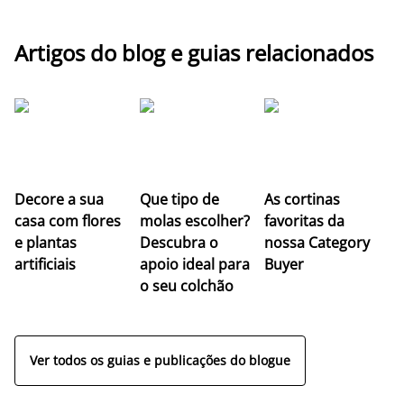
Artigos do blog e guias relacionados
Z
Decore a sua
Que tipo de
As cortinas
co
casa com flores
molas escolher?
favoritas da
c
e plantas
Descubra o
nossa Category
c
artificiais
apoio ideal para
Buyer
es
o seu colchão
c
ap
Ver todos os guias e publicações do blogue