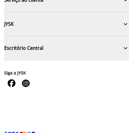

JYSK

Escritório Central
Siga a JYSK

