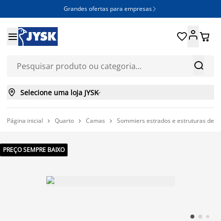
Grandes ofertas para empresas







Selecione uma loja JYSK

Página inicial
Quarto
Camas
Sommiers estrados e estruturas de 



PREÇO SEMPRE BAIXO