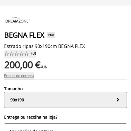
BEGNA FLEX
Plus
Estrado ripas 90x190cm BEGNA FLEX
(
0
)










200,00 €
/UN
Preços de entrega
Tamanho

90x190
Entrega ou recolha na loja?