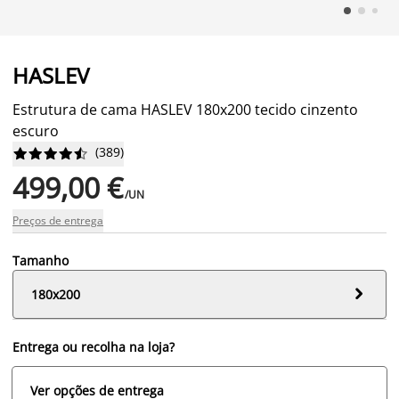
HASLEV
Estrutura de cama HASLEV 180x200 tecido cinzento
escuro
(
389
)










499,00 €
/UN
Preços de entrega
Tamanho

180x200
Entrega ou recolha na loja?
Ver opções de entrega