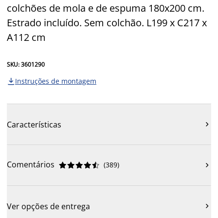
colchões de mola e de espuma 180x200 cm.
Estrado incluído. Sem colchão. L199 x C217 x
A112 cm
SKU: 3601290
Instruções de montagem

Características

Comentários
(
389
)











Ver opções de entrega
