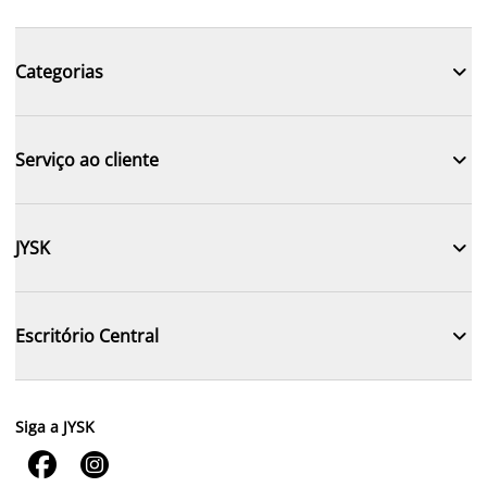

Categorias

Serviço ao cliente

JYSK

Escritório Central
Siga a JYSK

