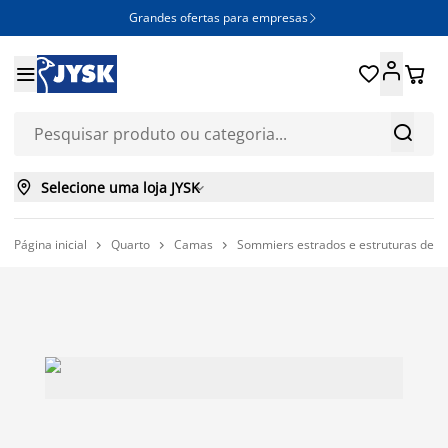
Grandes ofertas para empresas







Selecione uma loja JYSK

Página inicial
Quarto
Camas
Sommiers estrados e estruturas de 


