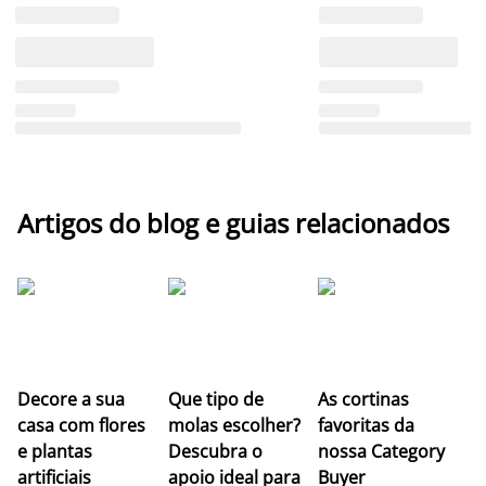
Artigos do blog e guias relacionados
Z
Decore a sua
Que tipo de
As cortinas
co
casa com flores
molas escolher?
favoritas da
c
e plantas
Descubra o
nossa Category
c
artificiais
apoio ideal para
Buyer
es