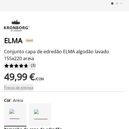
ELMA
Gold
Conjunto capa de edredão ELMA algodão lavado
155x220 areia
(
3
)










49,99 €
/CON
Preços de entrega
Cor
: Areia