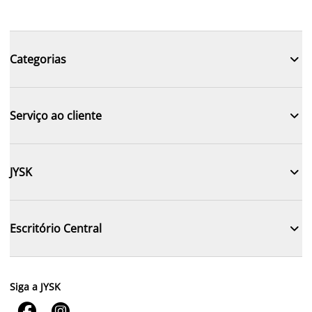

Categorias

Serviço ao cliente

JYSK

Escritório Central
Siga a JYSK

