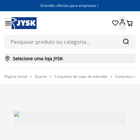
Grandes ofertas para empresas







Selecione uma loja JYSK

Página inicial
Quarto
Conjuntos de capa de edredão
Conjuntos cap


