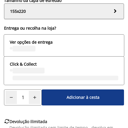
Tamanho da capa de edredão

155x220
Entrega ou recolha na loja?
Ver opções de entrega
Click & Collect
Adicionar à cesta

Devolução ilimitada
Devolução ilimitada sem limite de tempo - devolva em