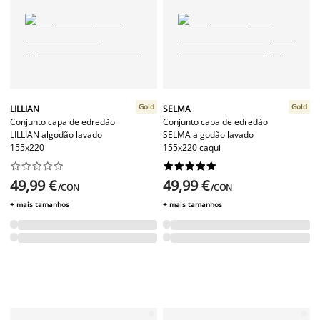
Gold
Gold
LILLIAN
SELMA
Conjunto capa de edredão
Conjunto capa de edredão
LILLIAN algodão lavado
SELMA algodão lavado
155x220
155x220 caqui




















49,99 €
49,99 €
/CON
/CON
+ mais tamanhos
+ mais tamanhos