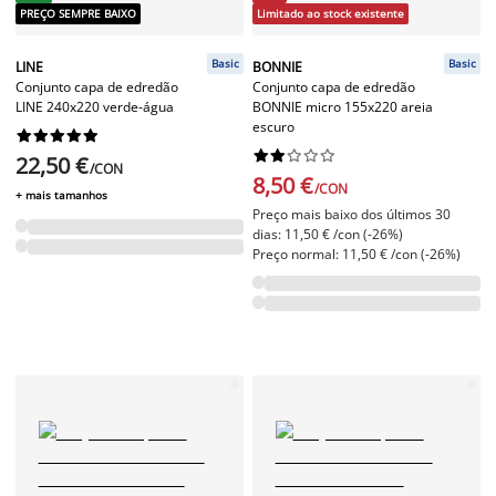
PREÇO SEMPRE BAIXO
Limitado ao stock existente
Basic
Basic
LINE
BONNIE
Conjunto capa de edredão
Conjunto capa de edredão
LINE 240x220 verde-água
BONNIE micro 155x220 areia
escuro




















22,50 €
/CON
8,50 €
/CON
+ mais tamanhos
Preço mais baixo dos últimos 30
dias: 11,50 € /con (-26%)
Preço normal: 11,50 € /con (-26%)