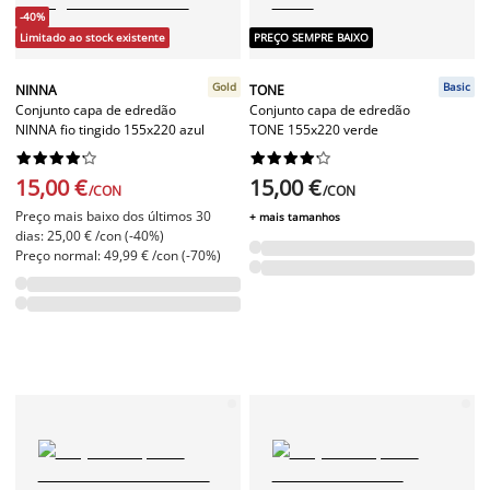
-40%
Limitado ao stock existente
PREÇO SEMPRE BAIXO
Gold
Basic
NINNA
TONE
Conjunto capa de edredão
Conjunto capa de edredão
NINNA fio tingido 155x220 azul
TONE 155x220 verde




















15,00 €
15,00 €
/CON
/CON
Preço mais baixo dos últimos 30
+ mais tamanhos
dias: 25,00 € /con (-40%)
Preço normal: 49,99 € /con (-70%)