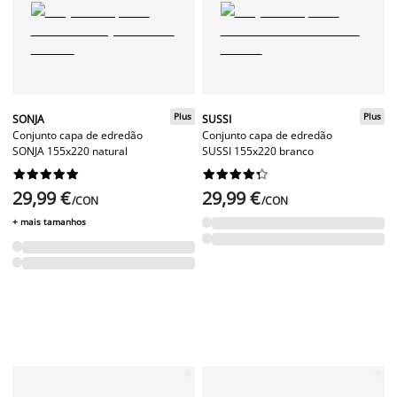
Plus
Plus
SONJA
SUSSI
Conjunto capa de edredão
Conjunto capa de edredão
SONJA 155x220 natural
SUSSI 155x220 branco




















29,99 €
29,99 €
/CON
/CON
+ mais tamanhos