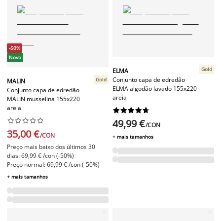
-50%
Novo
Gold
ELMA
Conjunto capa de edredão
Gold
MALIN
ELMA algodão lavado 155x220
Conjunto capa de edredão
areia
MALIN musselina 155x220
areia




















49,99 €
/CON
35,00 €
/CON
+ mais tamanhos
Preço mais baixo dos últimos 30
dias: 69,99 € /con (-50%)
Preço normal: 69,99 € /con (-50%)
+ mais tamanhos