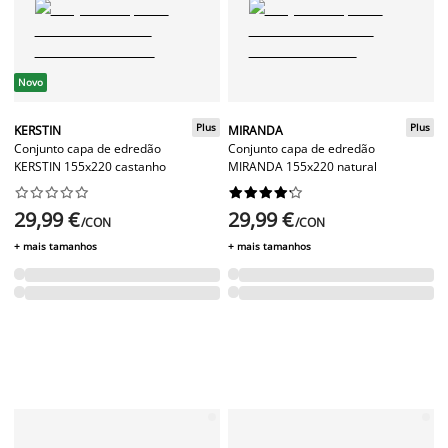
Novo
Plus
Plus
KERSTIN
MIRANDA
Conjunto capa de edredão
Conjunto capa de edredão
KERSTIN 155x220 castanho
MIRANDA 155x220 natural




















29,99 €
29,99 €
/CON
/CON
+ mais tamanhos
+ mais tamanhos