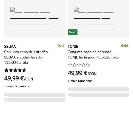
Novo
Gold
Gold
SELMA
TONJE
Conjunto capa de edredão
Conjunto capa de edredão
SELMA algodão lavado
TONJE fio tingido 155x220 roxo
155x220 areia




















49,99 €
/CON
49,99 €
/CON
+ mais tamanhos
+ mais tamanhos