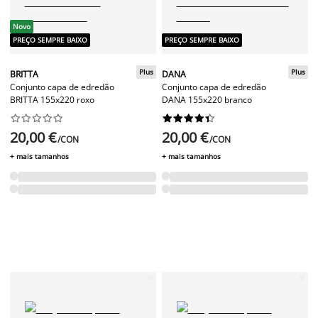
Novo
PREÇO SEMPRE BAIXO
PREÇO SEMPRE BAIXO
Plus
Plus
BRITTA
DANA
Conjunto capa de edredão
Conjunto capa de edredão
BRITTA 155x220 roxo
DANA 155x220 branco




















20,00 €
20,00 €
/CON
/CON
+ mais tamanhos
+ mais tamanhos