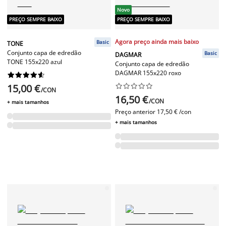
Novo
PREÇO SEMPRE BAIXO
PREÇO SEMPRE BAIXO
Agora preço ainda mais baixo
Basic
TONE
Conjunto capa de edredão
Basic
DAGMAR
TONE 155x220 azul
Conjunto capa de edredão
DAGMAR 155x220 roxo










15,00 €










/CON
16,50 €
/CON
+ mais tamanhos
Preço anterior
17,50 € /con
+ mais tamanhos