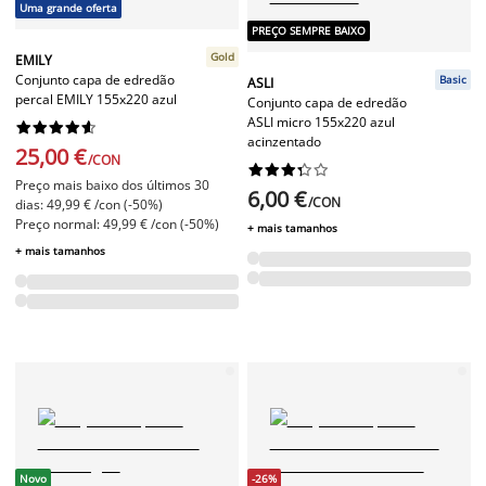
Uma grande oferta
PREÇO SEMPRE BAIXO
Gold
EMILY
Conjunto capa de edredão
Basic
ASLI
percal EMILY 155x220 azul
Conjunto capa de edredão
ASLI micro 155x220 azul










acinzentado
25,00 €
/CON










Preço mais baixo dos últimos 30
6,00 €
/CON
dias: 49,99 € /con (-50%)
Preço normal: 49,99 € /con (-50%)
+ mais tamanhos
+ mais tamanhos
Novo
-26%