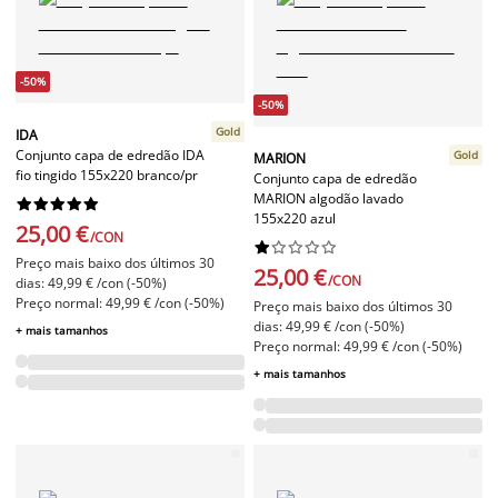
-50%
-50%
Gold
IDA
Conjunto capa de edredão IDA
Gold
MARION
fio tingido 155x220 branco/pr
Conjunto capa de edredão
MARION algodão lavado










155x220 azul
25,00 €
/CON










Preço mais baixo dos últimos 30
25,00 €
/CON
dias: 49,99 € /con (-50%)
Preço normal: 49,99 € /con (-50%)
Preço mais baixo dos últimos 30
dias: 49,99 € /con (-50%)
+ mais tamanhos
Preço normal: 49,99 € /con (-50%)
+ mais tamanhos