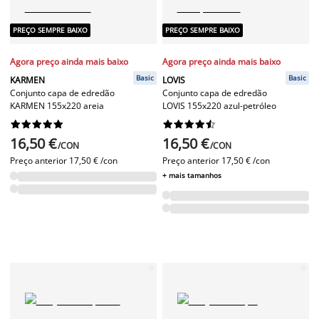
PREÇO SEMPRE BAIXO
PREÇO SEMPRE BAIXO
Agora preço ainda mais baixo
Agora preço ainda mais baixo
Basic
Basic
KARMEN
LOVIS
Conjunto capa de edredão
Conjunto capa de edredão
KARMEN 155x220 areia
LOVIS 155x220 azul-petróleo




















16,50 €
16,50 €
/CON
/CON
Preço anterior
17,50 € /con
Preço anterior
17,50 € /con
+ mais tamanhos