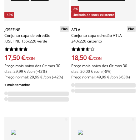
-8%
-42%
Limitado ao stock existente
Plus
Plus
JOSEFINE
ATLA
Conjunto capa de edredão
Conjunto capa edredão ATLA
JOSEFINE 155x220 verde
240x220 cinzento




















17,50 €
18,50 €
/CON
/CON
Preço mais baixo dos últimos 30
Preço mais baixo dos últimos 30
dias: 29,99 € /con (-42%)
dias: 20,00 € /con (-8%)
Preço normal: 29,99 € /con (-42%)
Preço normal: 49,99 € /con (-63%)
+ mais tamanhos