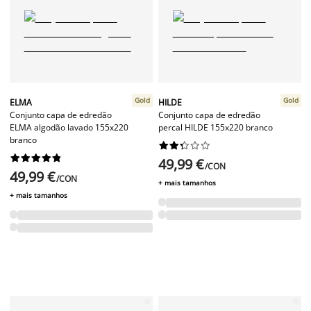
Gold
Gold
ELMA
HILDE
Conjunto capa de edredão
Conjunto capa de edredão
ELMA algodão lavado 155x220
percal HILDE 155x220 branco
branco




















49,99 €
/CON
49,99 €
/CON
+ mais tamanhos
+ mais tamanhos