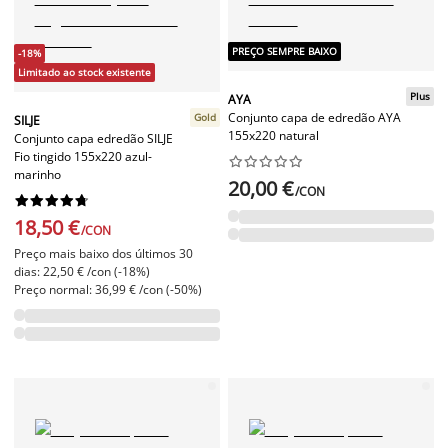
PREÇO SEMPRE BAIXO
-18%
Limitado ao stock existente
Plus
AYA
Conjunto capa de edredão AYA
Gold
SILJE
155x220 natural
Conjunto capa edredão SILJE
Fio tingido 155x220 azul-










marinho
20,00 €
/CON










18,50 €
/CON
Preço mais baixo dos últimos 30
dias: 22,50 € /con (-18%)
Preço normal: 36,99 € /con (-50%)