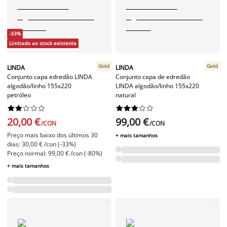
-33%
Limitado ao stock existente
Gold
Gold
LINDA
LINDA
Conjunto capa edredão LINDA
Conjunto capa de edredão
algodão/linho 155x220
LINDA algodão/linho 155x220
petróleo
natural




















20,00 €
99,00 €
/CON
/CON
Preço mais baixo dos últimos 30
+ mais tamanhos
dias: 30,00 € /con (-33%)
Preço normal: 99,00 € /con (-80%)
+ mais tamanhos