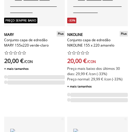
PREÇO SEMPRE BAIXO
-33%
Plus
Plus
MARY
NIKOLINE
Conjunto capa de edredão
Conjunto capa de edredão
MARY 155x220 verde-claro
NIKOLINE 155 x 220 amarelo




















20,00 €
20,00 €
/CON
/CON
Preço mais baixo dos últimos 30
+ mais tamanhos
dias: 29,99 € /con (-33%)
Preço normal: 29,99 € /con (-33%)
+ mais tamanhos