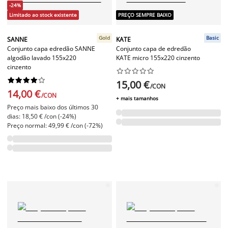
-24%
Limitado ao stock existente
PREÇO SEMPRE BAIXO
Gold
Basic
SANNE
KATE
Conjunto capa edredão SANNE
Conjunto capa de edredão
algodão lavado 155x220
KATE micro 155x220 cinzento
cinzento




















15,00 €
/CON
14,00 €
/CON
+ mais tamanhos
Preço mais baixo dos últimos 30
dias: 18,50 € /con (-24%)
Preço normal: 49,99 € /con (-72%)