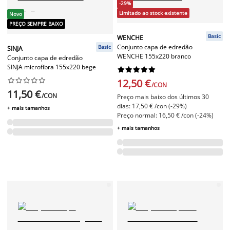
-29%
Limitado ao stock existente
Novo
PREÇO SEMPRE BAIXO
Basic
WENCHE
Conjunto capa de edredão
Basic
SINJA
WENCHE 155x220 branco
Conjunto capa de edredão
SINJA microfibra 155x220 bege




















12,50 €
/CON
11,50 €
/CON
Preço mais baixo dos últimos 30
dias: 17,50 € /con (-29%)
+ mais tamanhos
Preço normal: 16,50 € /con (-24%)
+ mais tamanhos