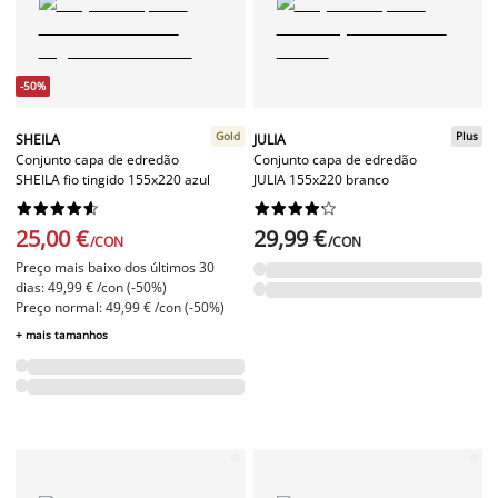
-50%
Gold
Plus
SHEILA
JULIA
Conjunto capa de edredão
Conjunto capa de edredão
SHEILA fio tingido 155x220 azul
JULIA 155x220 branco




















25,00 €
29,99 €
/CON
/CON
Preço mais baixo dos últimos 30
dias: 49,99 € /con (-50%)
Preço normal: 49,99 € /con (-50%)
+ mais tamanhos