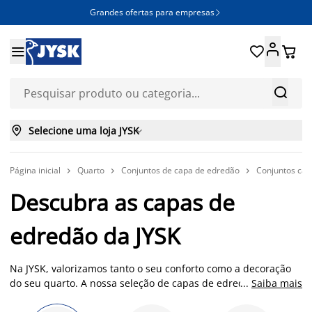
Grandes ofertas para empresas







Selecione uma loja JYSK

Página inicial
Quarto
Conjuntos de capa de edredão
Conjuntos cap



Descubra as capas de
edredão da JYSK
Na JYSK, valorizamos tanto o seu conforto como a decoração
do seu quarto. A nossa seleção de capas de edredão aliam a
...
Saiba mais
suavidade e a estética, para tornar o seu quarto num espaço