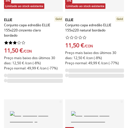
-8%
-8%
Limitado ao stock existente
Limitado ao stock existente
Gold
Gold
ELLIE
ELLIE
Conjunto capa edredão ELLIE
Conjunto capa edredão ELLIE
155x220 cinzento claro
155x220 natural bordado
bordado




















11,50 €
/CON
11,50 €
/CON
Preço mais baixo dos últimos 30
Preço mais baixo dos últimos 30
dias: 12,50 € /con (-8%)
dias: 12,50 € /con (-8%)
Preço normal: 49,99 € /con (-77%)
Preço normal: 49,99 € /con (-77%)