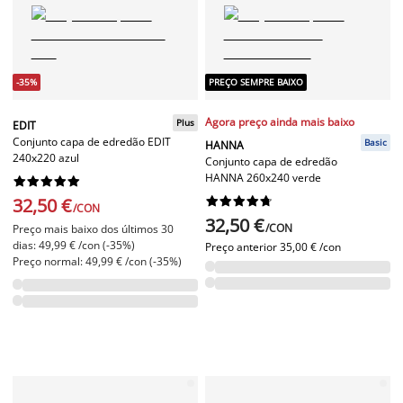
-35%
PREÇO SEMPRE BAIXO
Agora preço ainda mais baixo
Plus
EDIT
Conjunto capa de edredão EDIT
Basic
HANNA
240x220 azul
Conjunto capa de edredão
HANNA 260x240 verde










32,50 €










/CON
32,50 €
/CON
Preço mais baixo dos últimos 30
dias: 49,99 € /con (-35%)
Preço anterior
35,00 € /con
Preço normal: 49,99 € /con (-35%)