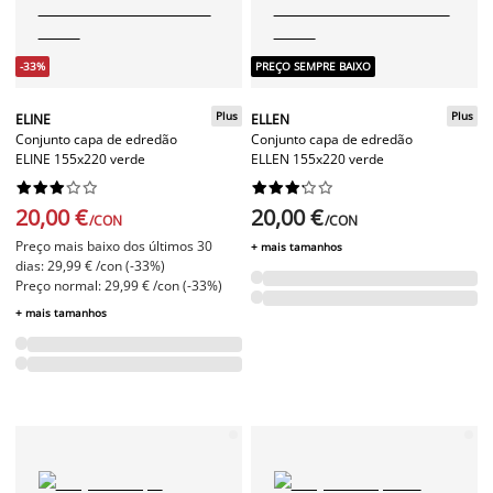
-33%
PREÇO SEMPRE BAIXO
Plus
Plus
ELINE
ELLEN
Conjunto capa de edredão
Conjunto capa de edredão
ELINE 155x220 verde
ELLEN 155x220 verde




















20,00 €
20,00 €
/CON
/CON
Preço mais baixo dos últimos 30
+ mais tamanhos
dias: 29,99 € /con (-33%)
Preço normal: 29,99 € /con (-33%)
+ mais tamanhos