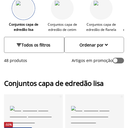
acolhedor e aconchegante.
Conjuntos capa de
Conjuntos capa de
Conjuntos capa de
C
edredão lisa
edredão de cetim
edredão de flanela
ed


Todos os filtros
Ordenar por
48 produtos
Artigos em promoção
Conjuntos capa de edredão lisa
-50%