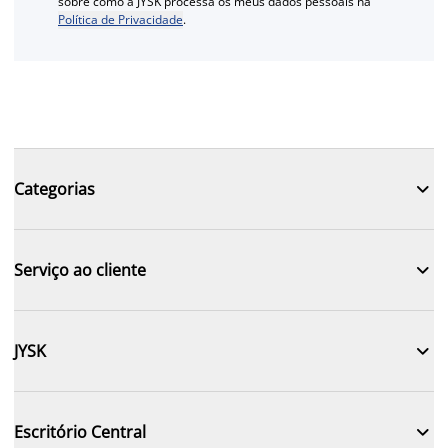
sobre como a JYSK processa os meus dados pessoais na
Política de Privacidade
.

Categorias

Serviço ao cliente

JYSK

Escritório Central