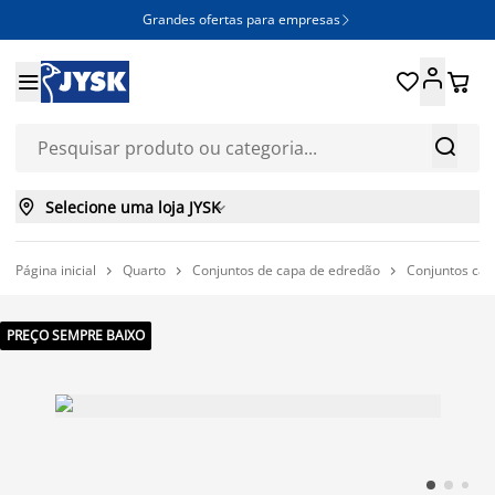
Grandes ofertas para empresas







Selecione uma loja JYSK

Página inicial
Quarto
Conjuntos de capa de edredão
Conjuntos cap



PREÇO SEMPRE BAIXO