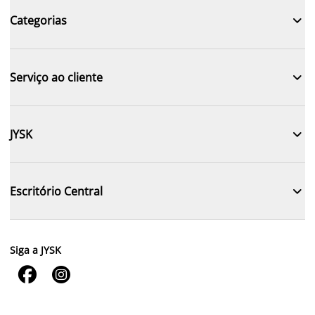

Categorias

Serviço ao cliente

JYSK

Escritório Central
Siga a JYSK

