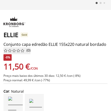
ELLIE
Gold
Conjunto capa edredão ELLIE 155x220 natural bordado
(
0
)










-8%
11,50 €
/CON
Preço mais baixo dos últimos 30 dias: 12,50 € /con (-8%)
Preço normal: 49,99 € /con (-77%)
Cor
: Natural