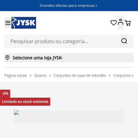
Grandes ofertas para empresas







Selecione uma loja JYSK

Página inicial
Quarto
Conjuntos de capa de edredão
Conjuntos cap



-8%
Limitado ao stock existente