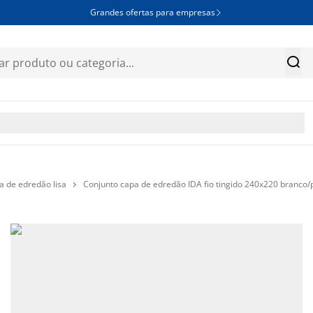
Grandes ofertas para empresas


a de edredão lisa
Conjunto capa de edredão IDA fio tingido 240x220 branco/
