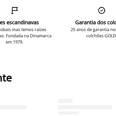


zes escandinavas
Garantia dos col
obais mas temos raízes
25 anos de garantia n
as. Fundada na Dinamarca
colchões GOLD
em 1979.
nte