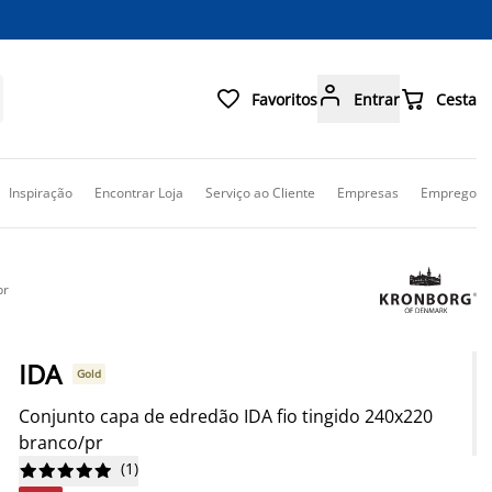



Favoritos
Entrar
Cesta
Inspiração
Encontrar Loja
Serviço ao Cliente
Empresas
Emprego
pr
IDA
Gold
Conjunto capa de edredão IDA fio tingido 240x220
branco/pr
(
1
)









