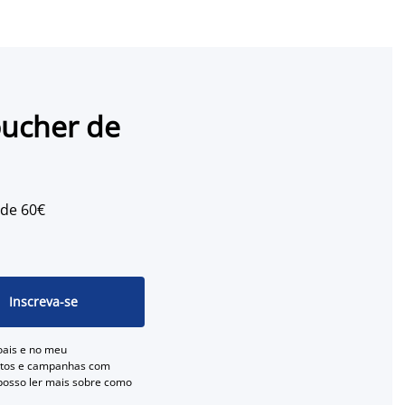
oucher de
 de 60€
Inscreva-se
oais e no meu
entos e campanhas com
 posso ler mais sobre como