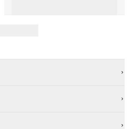


