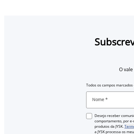
Subscrev
O vale
Todos os campos marcados c
Nome
*
Desejo receber comuni
comportamento, por e-m
produtos da JYSK.
Termo
a JYSK processa os me