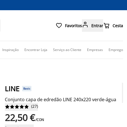



Favoritos
Entrar
Cesta
Inspiração
Encontrar Loja
Serviço ao Cliente
Empresas
Emprego
LINE
Basic
Conjunto capa de edredão LINE 240x220 verde-água
(
27
)










22,50 €
/CON