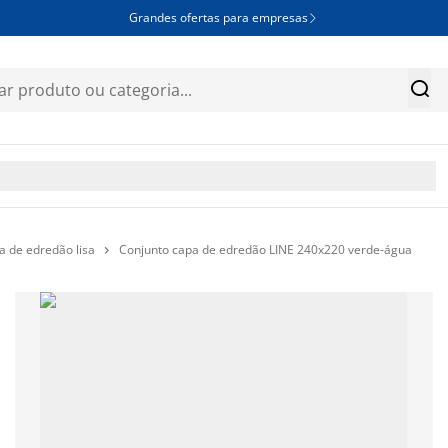
Grandes ofertas para empresas


a de edredão lisa
Conjunto capa de edredão LINE 240x220 verde-água
