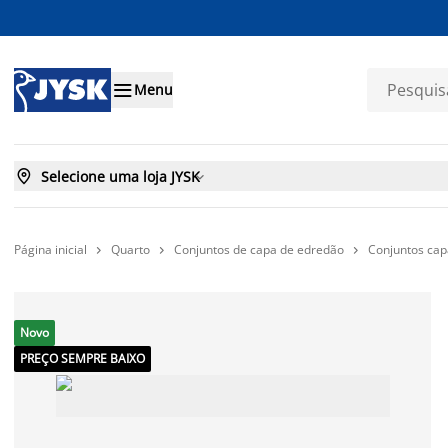

Menu

Selecione uma loja JYSK

Página inicial
Quarto
Conjuntos de capa de edredão
Conjuntos cap



Novo
PREÇO SEMPRE BAIXO