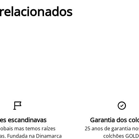
 relacionados


zes escandinavas
Garantia dos col
obais mas temos raízes
25 anos de garantia n
as. Fundada na Dinamarca
colchões GOLD