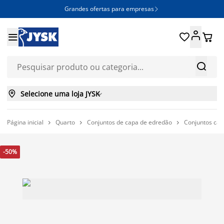
Grandes ofertas para empresas







Selecione uma loja JYSK

Página inicial
Quarto
Conjuntos de capa de edredão
Conjuntos cap



-50%