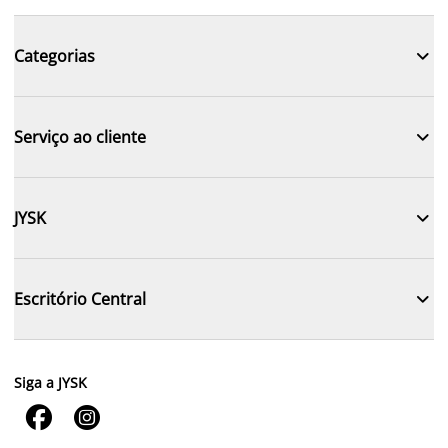

Categorias

Serviço ao cliente

JYSK

Escritório Central
Siga a JYSK

