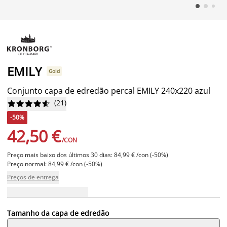
EMILY
Gold
Conjunto capa de edredão percal EMILY 240x220 azul
(
21
)










-50%
42,50 €
/CON
Preço mais baixo dos últimos 30 dias: 84,99 € /con (-50%)
Preço normal: 84,99 € /con (-50%)
Preços de entrega
Tamanho da capa de edredão