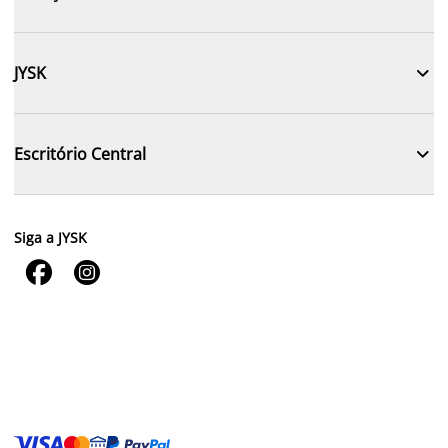

JYSK

Escritório Central
Siga a JYSK

