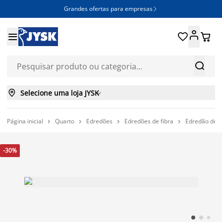
Grandes ofertas para empresas







Selecione uma loja JYSK

Página inicial
Quarto
Edredões
Edredões de fibra
Edredão de f




-30%