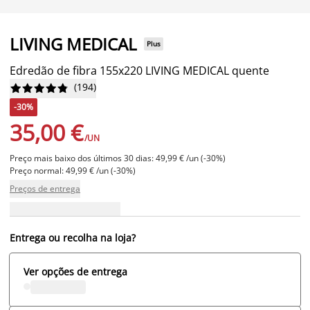
LIVING MEDICAL
Plus
Edredão de fibra 155x220 LIVING MEDICAL quente
(
194
)










-30%
35,00 €
/UN
Preço mais baixo dos últimos 30 dias: 49,99 € /un (-30%)
Preço normal: 49,99 € /un (-30%)
Preços de entrega
Entrega ou recolha na loja?
Ver opções de entrega