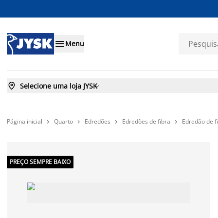

Menu

Selecione uma loja JYSK

Página inicial
Quarto
Edredões
Edredões de fibra
Edredão de f




PREÇO SEMPRE BAIXO