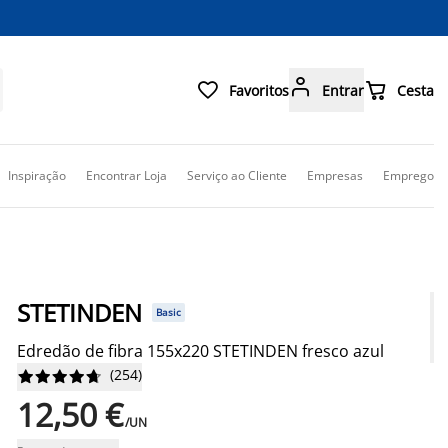



Favoritos
Entrar
Cesta
Inspiração
Encontrar Loja
Serviço ao Cliente
Empresas
Emprego
STETINDEN
Basic
Edredão de fibra 155x220 STETINDEN fresco azul
(
254
)










12,50 €
/UN