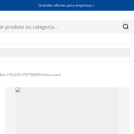
Grandes ofertas para empresas


ibra 155x220 STETINDEN fresco azul