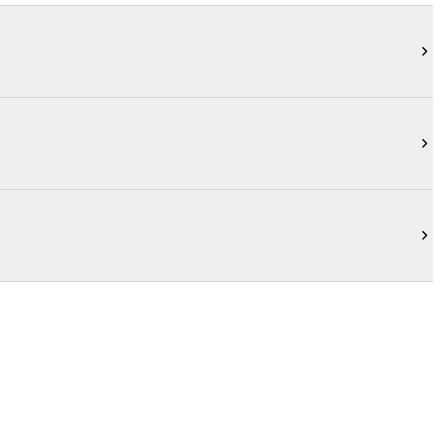


