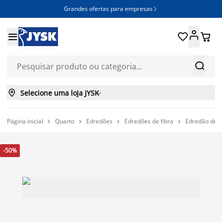
Grandes ofertas para empresas







Selecione uma loja JYSK

Página inicial
Quarto
Edredões
Edredões de fibra
Edredão de 




-50%