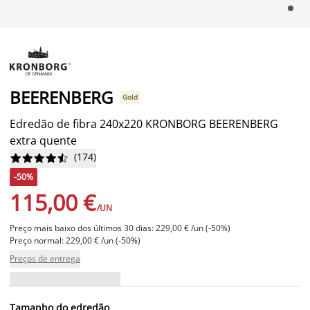
BEERENBERG
Gold
Edredão de fibra 240x220 KRONBORG BEERENBERG
extra quente
(
174
)










-50%
115,00 €
/UN
Preço mais baixo dos últimos 30 dias: 229,00 € /un (-50%)
Preço normal: 229,00 € /un (-50%)
Preços de entrega
Tamanho do edredão