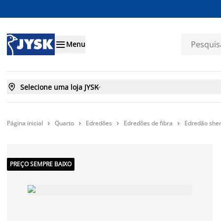

Menu

Selecione uma loja JYSK

Página inicial
Quarto
Edredões
Edredões de fibra
Edredão she




PREÇO SEMPRE BAIXO