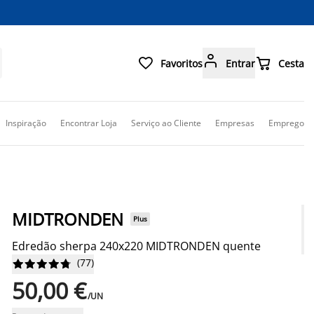



Favoritos
Entrar
Cesta
Inspiração
Encontrar Loja
Serviço ao Cliente
Empresas
Emprego
MIDTRONDEN
Plus
Edredão sherpa 240x220 MIDTRONDEN quente
(
77
)










50,00 €
/UN