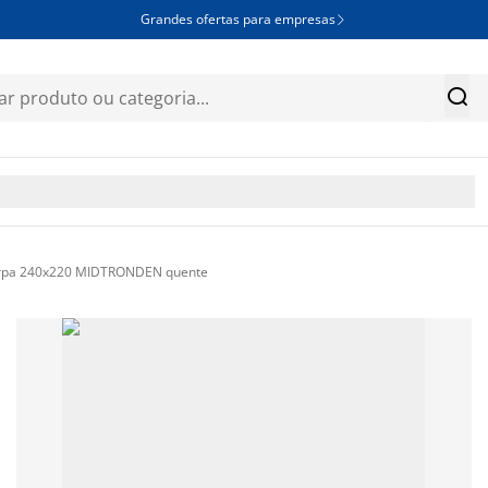
Grandes ofertas para empresas


rpa 240x220 MIDTRONDEN quente